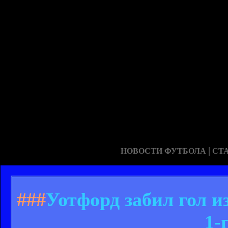
|
НОВОСТИ ФУТБОЛА
СТ
###
Уотфорд забил гол и
1-