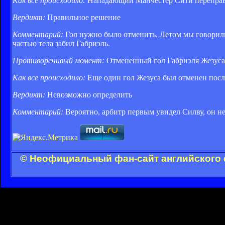
Как все происходило:
Нападающий Манчестер Сити переправи
Вердикт:
Правильное решение
Комментарий:
Гол нужно было отменить. Летом мы говорили,
частью тела забил Габриэль.
Противоречивый момент:
Отмененный гол Габриэля Жезуса 
Как все происходило:
Еще один гол Жезуса был отменен пос
Вердикт:
Невозможно определить
Комментарий:
Вероятно, арбитр первым увидел Силву, он н
© Неофициальный фан-сайт английского 