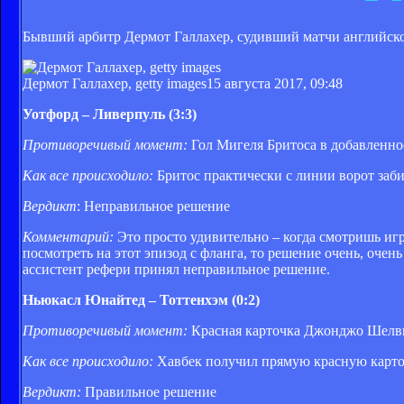
Бывший арбитр Дермот Галлахер, судивший матчи английской
Дермот Галлахер, getty images
15 августа 2017, 09:48
Уотфорд – Ливерпуль (3:3)
Противоречивый момент:
Гол Мигеля Бритоса в добавленно
Как все происходило:
Бритос практически с линии ворот заби
Вердикт
: Неправильное решение
Комментарий:
Это просто удивительно – когда смотришь игр
посмотреть на этот эпизод с фланга, то решение очень, очен
ассистент рефери принял неправильное решение.
Ньюкасл Юнайтед – Тоттенхэм (0:2)
Противоречивый момент:
Красная карточка Джонджо Шелв
Как все происходило:
Хавбек получил прямую красную карточ
Вердикт:
Правильное решение