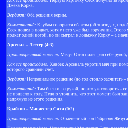
Как все происходило:
Первую карточку Сеск получил за ирон
Джека Корка.
Вердикт:
Оба решения верны.
Комментарий:
Клубам говорится об этом (об эпизодах, подо
Сеск пошел в подкат, хотя у него уже был горчичник. Этог
подкат одной ногой, но он сыграл в лодыжку Корку – а знач
Арсенал – Лестер (4:3)
Противоречивый момент:
Месут Озил подыграл себе рукой,
Как все происходило:
Хавбек Арсенала укротил мяч при помощ
которого сравняли счет.
Вердикт:
Неправильное решение (но гол стоило засчитать – 
Комментарий:
Там была игра рукой, но что уж говорить – ее
не привело к голу. Нужно уточнить, что этот момент был заи
напрямую из этого решения.
Брайтон – Манчестер Сити (0:2)
Противоречивый момент:
Отмененный гол Габриэля Жезуса