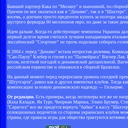
Бывший партнер Кака по "Милану" и нынешний, по сборной
Причем он мог оказаться как в "Динамо", так и в "Шахтере"
восемь, а дончане просто предпочли купить за полтора зак
шустрого форварда 60 миллионов евро, но даже за такие ден
Идем дальше. Когда-то действующие чемпионы Украины дали
первый долгое время считался лучшим нападающим итальянск
лиссабонский "Спортинг" не прочь подольше собирать голев
В 2004 г. перед "Динамо" встала непростая дилемма. Коман
"Сан-Паулу" Клебер и стиляга из "Палмейраса" Вагнер Лав.
весом, нелетной погодой и динамовской дисциплиной, Вагн
российском первенстве и обживался в сборной Бразилии.
На данный момент перед переросшим уровень соседней прем
"Штутгарта", равно как и других именитых клубов. Тогда ка
компенсации за новую динамовскую надежду — Гильерме.
От редакции.
Есть примеры, когда легионеры все же не нап
(Каха Каладзе, Яя Туре, Чиприан Марика, Элано Брумер, Ст
"Сарагосе" все же придется вернуть "бабки" в кассу "Шахте
селекционных недочетов со стороны украинских клубов можн
страны, где правила игры для общества трактуются ветвями в