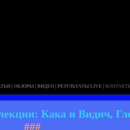
|
|
|
|
АТЬИ
ОБЗОРЫ
ВИДЕО
РЕЗУЛЬТАТЫ LIVE
КОНТАКТ
кции: Кака и Видич, Глеб
###