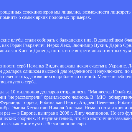
оморощенных селекционеров мы лишались возможности лицезреть
спомнить о самых ярких подобных примерах.
ские клубы стали собирать с балканских нив. В дальнейшем бл
как Горан Гавранчич, Йерко Леко, Звонимир Вукич, Дарио Срн
вшихся в Киев и Донецк, но так и не встретивших ответных чув
ности серб Неманья Видич дважды искал счастья в Украине. Ле
н долларов слишком высокой для медленного и неуклюжего, по 
за невесть откуда взявшихся проблем со спиной. Менее перебор
вергнутого серба.
уда за 10 миллионов долларов отправился в "Манчестер Юнайтед"
 они "не рассмотрели" бразильского челнока. В "МЮ" обнаружило
, Фернандо Торреса, Робина ван Перси, Андрея Шевченко, Робинь
алибра Эмила Хески или Николя Анелька. Немало пота и крови о
 раз — в Европе, выиграв в 2008 г. Лигу чемпионов. Но его фу
ческих сборных. И неудивительно, что его настойчиво зазывают
литься как минимум на 30 миллионов евро.