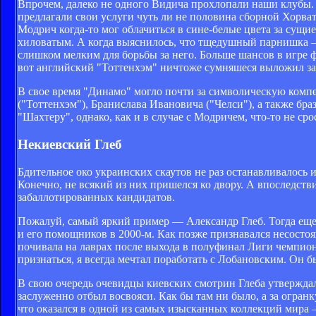
Впрочем, далеко не одного Видича прохлопали наши клубы
предлагали свои услуги чуть ли не половина сборной Хорва
Модрич когда-то мог облачиться в сине-белые цвета за сущи
хиловатым. А когда выяснилось, что тщедушный парнишка —
слишком мелким для борьбы за него. Больше шансов в игре 
вот английский "Тоттенхэм" ничтоже сумняшеся выложил за 
В свое время "Динамо" могло почти за символическую комп
("Тоттенхэм"), Бранислава Ивановича ("Челси"), а также бра
"Шахтеру", однако, как и в случае с Модричем, что-то не сро
Некиевский Глеб
Бдительное око украинских скаутов не раз останавливалось 
Конечно, не всякий из них пришелся ко двору. А впоследст
забаллотированных кандидатов.
Пожалуй, самый яркий пример — Александр Глеб. Тогда ещ
и его помощников в 2000-м. Как позже признавался несосто
почивала на лаврах после выхода в полуфинал Лиги чемпион
признаться, я всегда мечтал поработать с Лобановским. Он
В свою очередь очевидцы киевских смотрин Глеба утверждал
заслуженно отбыл восвояси. Как бы там ни было, а за огранк
что оказался в одной из самых изысканных коллекций мира 