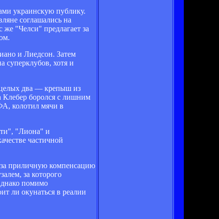
ами украинскую публику.
вляне соглашались на
 же "Челси" предлагает за
ом.
иано и Лиедсон. Затем
а суперклубов, хотя и
 целых два — крепыш из
а Клебер боролся с лишним
ФА, колотил мячи в
ти", "Лиона" и
качестве частичной
ан за приличную компенсацию
алем, за которого
 Однако помимо
ит ли окунаться в реалии