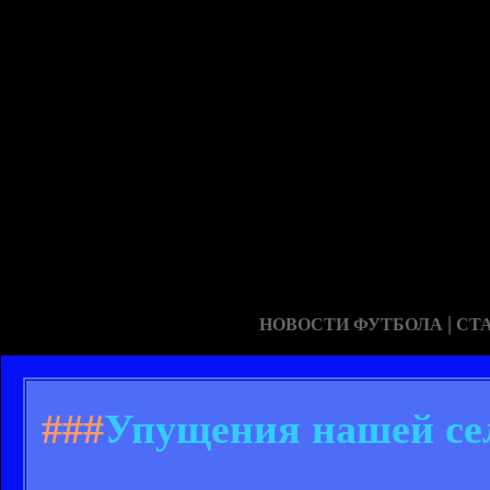
|
НОВОСТИ ФУТБОЛА
СТ
###
Упущения нашей селе