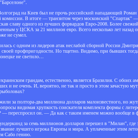
"Барселоне".
Волгоград на Киев был не прочь российский нападающий Роман
й комиссии. В итоге — транзитом через московский "Спартак" 
скав славу одного из лучших форвардов Евро-2008. Более свежи
ным у ЦСКА за 21 миллион евро. Всего несколько лет назад он
же не сумел.
илась с одним из лидеров атак неслабой сборной России Дмит
в своей профпригодности. Но тщетно. Видимо, при бывших тогд
Донецке не светило…
аинским грандам, естественно, является Бразилия. С обоих ам
х и не очень. И, вероятно, не так и просто в этом зачастую му
 рыболовах?
ожили за полтора-два миллиона долларов малоизвестного, но жут
 вопросы видимая хрупкость соискателя комплекта формы с литеро
 — переспросил он. — Да как с таким именем можно вообще в ф
вундеркинд за семь миллионов долларов перешел в "Милан", где
и звание лучшего игрока Европы и мира. А уплаченные этим лет
м Сабо гению.