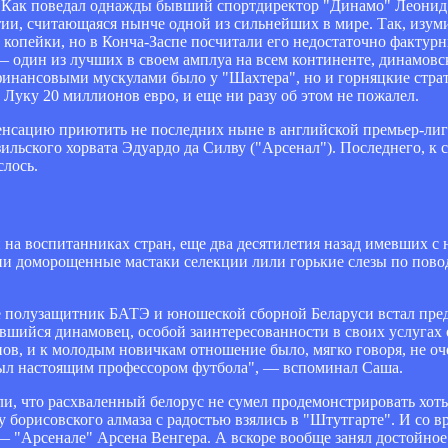
. Как поведал однажды бывший спортдиректор "Динамо" Леонид
тии, считающаяся нынче одной из сильнейших в мире. Так, изу
е копейки, но в Конча-Заспе посчитали его недостаточно фактур
 один из лучших в своем амплуа на всем континенте, динамовс
финансовыми мускулами было у "Шахтера", но и горняцкие страт
Луку 20 миллионов евро, и еще ни разу об этом не пожалел.
енсацию приютить не последних ныне в английской премьер-ли
зильского хорвата Эдуардо да Силву ("Арсенал"). Последнего, к с
слось.
и на воспитанниках стран, еще два десятилетия назад имевших с
вии доморощенные мастаки селекции лили горькие слезы по пов
е полузащитник БАТЭ и юношеской сборной Беларуси встал пре
явшийся динамовец, особой заинтересованности в своих услугах
ов, и к молодым новичкам отношение было, мягко говоря, не о
 был настоящим профессором футбола", — вспоминал Саша.
и, что расхваленный белорус не сумел продемонстрировать хоть
у борисовского алмаза с радостью взялись в "Штутгарте". И со вр
— "Арсенале" Арсена Венгера. А вскоре вообще занял достойное