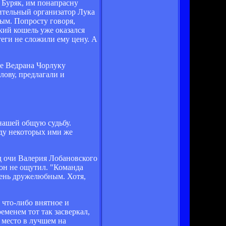
 Буряк, им понапрасну
мительный организатор Лука
ным. Попросту говоря,
кий кошель уже оказался
еги не сложили ему цену. А
ге Ведрана Чорлуку
лову, предлагали и
 нашей общую судьбу.
оду некоторых ими же
д очи Валерия Лобановского
 он не ощутил. "Команда
чень дружелюбным. Хотя,
 что-либо внятное и
еменем тот так засверкал,
 место в лучшем на