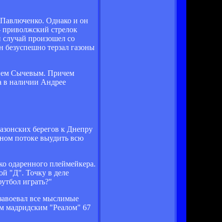
 Павлюченко. Однако и он
— приволжский стрелок
й случай произошел со
 безуспешно терзал газоны
рием Сычевым. Причем
а в наличии Андрее
азонских берегов к Днепру
тном потоке выудить всю
ко одаренного плеймейкера.
й "Д". Точку в деле
утбол играть?"
 завоевал все мыслимые
ом мадридским "Реалом" 67