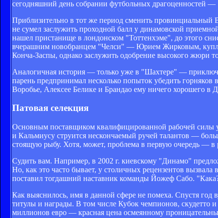
сегодняшний день собрании футбольных драгоценностей — 
Приблизительно в тот же период сменить провинциальный 
не сумел заслужить проходной балл у динамовской приемно
нашел пристанище в лондонском "Тоттенхэме", до этого сни
вчерашним новобранцем "Челси" — Юрием Жирковым, куплен
Конча-Заспы, однако заслужить одобрение высокого жюри то
Аналогичная история — только уже в "Шахтере" — приключ
парень предпринимал несколько попыток убедить горняков 
Воробье, Алексее Белике и Брандао ему ничего хорошего в 
Патовая селекция
Основным поставщиком квалифицированной рабочей силы укр
и Кальмиусу струится нескончаемый ручей талантов — больши
стоящую рыбу. Хотя, может, проблема в первую очередь — в
Судить вам. Например, в 2002 г. киевскому "Динамо" предл
Но, как это часто бывает, у столичных рецензентов вызвала
поставил тогдашний наставник команды Йожеф Сабо. "Кака?
Как выяснилось, имя в данной сфере не помеха. Спустя год 
титулы и награды. В том числе Кубок чемпионов, скудетто 
миллионов евро — красная цена осмеянному проницательны