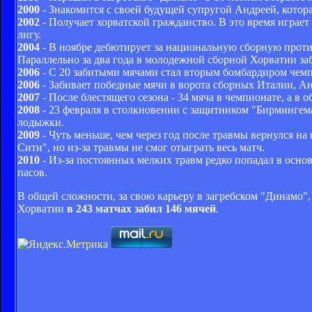
2000
- Знакомится с своей будущей супругой Андреей, котора
2002
- Получает хорватской гражданство. В это время играет 
лигу.
2004
- В ноябре дебютирует за национальную сборную прот
Параллельно за два года в молодежной сборной Хорватии заб
2006
- С 20 забитыми мячами стал вторым бомбардиром чемпи
2006
- Забивает победные мячи в ворота сборных Италии, Ан
2007
- После блестящего сезона - 34 мяча в чемпионате, а в 
2008
- 23 февраля в столкновении с защитником "Бирминге
лодыжки.
2009
- Чуть меньше, чем через год после травмы вернулся н
Сити", но из-за травмы не смог отыграть весь матч.
2010
- Из-за постоянных мелких травм редко попадал в основ
пасов.
В общей сложности, за свою карьеру в загребском "Динамо
Хорватии
в 243 матчах забил 146 мячей
.