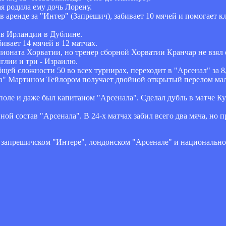
я родила ему дочь Лорену.
в аренде за "Интер" (Запрешич), забивает 10 мячей и помогает к
ив Ирландии в Дублине.
ивает 14 мячей в 12 матчах.
оната Хорватии, но тренер сборной Хорватии Кранчар не взял 
глии и три - Израилю.
общей сложности 50 во всех турнирах, переходит в "Арсенал" за 8
ма" Мартином Тейлором получает двойной открытый перелом мал
а поле и даже был капитаном "Арсенала". Сделал дубль в матче 
ной состав "Арсенала". В 24-х матчах забил всего два мяча, но 
", запрешичском "Интере", лондонском "Арсенале" и националь