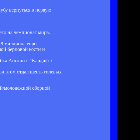
лубу вернуться в первую
его на чемпионат мира.
,8 миллиона евро.
ой берцовой кости и
Кубка Англии с "Кардифф
при этом отдал шесть голевых
ной/молодежной сборной