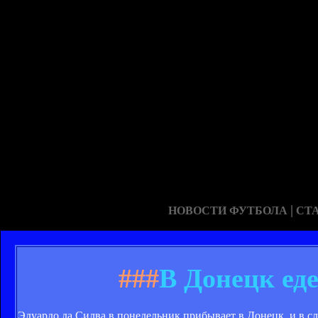
|
НОВОСТИ ФУТБОЛА
СТ
###
В Донецк ед
Эдуардо да Силва в понедельник прибывает в Донецк, и в 