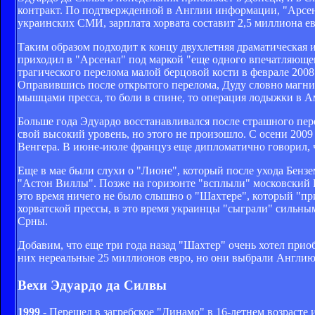
контракт. По подтвержденной в Англии информации, "Арсен
украинских СМИ, зарплата хорвата составит 2,5 миллиона евр
Таким образом подходит к концу двухлетняя драматическая и
приходил в "Арсенал" под маркой "еще одного впечатляюще
трагического перелома малой берцовой кости в феврале 2008
Оправившись после открытого перелома, Дуду словно магнит
мышцами пресса, то боли в спине, то операция лодыжки в Ам
Больше года Эдуардо восстанавливался после страшного пере
свой высокий уровень, но этого не произошло. С осени 2009
Венгера. В июне-июле француз еще дипломатично говорил, чт
Еще в мае были слухи о "Лионе", который после ухода Бенз
"Астон Виллы". Позже на горизонте "всплыли" московский 
это время ничего не было слышно о "Шахтере", который "п
хорватской прессы, в это время украинцы "сыграли" сильны
Срны.
Добавим, что еще три года назад "Шахтер" очень хотел прио
них нереальные 25 миллионов евро, но они выбрали Англию
Вехи Эдуардо да Силвы
1999
- Перешел в загребское "Динамо" в 16-летнем возрасте 