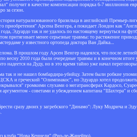
ал" получит в качестве компенсации порядка 6-7 миллионов евр
о за сезон.
стория натурализованного бразильца в английской Премьер-лиге
го приобретения" Арсена Венгера, а покидает Лондон как "Анг
 года, Эдуардо так и не удалось по настоящему вернуться на фут
ом притягивает менее серьезные травмы: то растяжение привод
стердаме у известного ортопеда доктора Ван Дайка...
лома. В прошлом году Арсен Венгер надеялся, что после летней
 по весну 2010 года были очередные травмы и в конечном итоге 
о надеется на Дуду, но в это время тайно уже начал переговоры
ема так и не нашел бомбардира-убийцу. Затем были робкие упоми
ЦСКА и греческий "Олимпиакос", но Эдуардо хотел продолжить 
рикрывался" громкими слухами о мегатрансферах Кардосо, Суар
м аргументом - советами и убеждением капитана "Шахтера" и с
брести сразу двоих у загребского "Динамо": Луку Модрича и Эдуа
.
из клуба "Нова Кеннеди" (Рио-де-Жанейро).