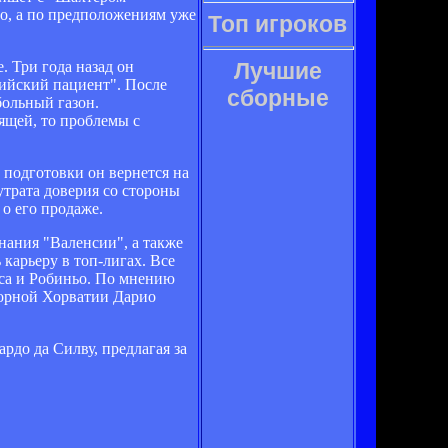
о, а по предположениям уже
Топ игроков
. Три года назад он
Лучшие
лийский пациент". После
сборные
больный газон.
ящей, то проблемы с
 подготовки он вернется на
утрата доверия со стороны
 о его продаже.
нания "Валенсии", а также
карьеру в топ-лигах. Все
еса и Робиньо. По мнению
борной Хорватии Дарио
рдо да Силву, предлагая за