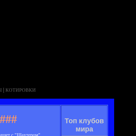
|
Ы
КОТИРОВКИ
###
Топ клубов
мира
пишет с "Шахтером"