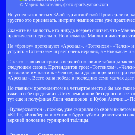
© Марио Балотелли, фото sports.yahoo.com
Не успел закончиться 32-ой тур английской Премьер-лиги, ка
грустно это признавать, интрига чемпионства уже практичес
Скажите на милость, кто-нибудь всерьез считает, что «Ман
практически нереально. Но и команда Манчини имеет десятио
На «бронзу» претендуют «Арсенал», «Тоттенхэм» «Челси» и
уступят. «Тоттенхэм» играет очень неровно, а «Ньюкасл» и 
Так что главная интрига в верхней половине таблицы заключ
следующем сезоне. Претендентов трое: «Тоттенхэм», «Челси»
позволили им настичь «Челси», да и до «шпор» всего три очк
«Арсенал». Всего одна победа в последних семи матчах дает
Но главным претендентом на четвертое место я бы все-таки
тяжело себе представить Лигу чемпионов без одного из ее за
тут еще и полуфинал Лиги чемпионов, и Кубок Англии...- По
«Вулверхэмптон», похоже, уже смирился со своим вылетом 
«КПР», «Блэкберн» и «Уиган» будут зубами цепляться за очки
верхней половине турнирной таблицы.