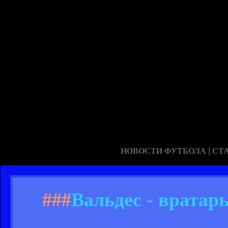
|
НОВОСТИ ФУТБОЛА
СТ
###
Вальдес - вратар