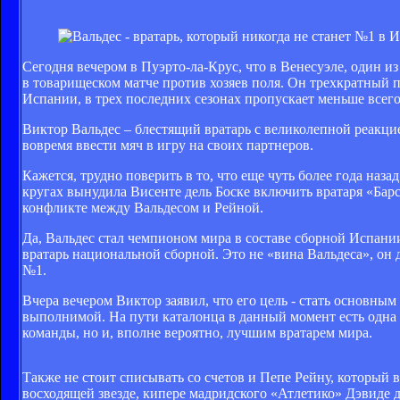
Сегодня вечером в Пуэрто-ла-Крус, что в Венесуэле, один 
в товарищеском матче против хозяев поля. Он трехкратный 
Испании, в трех последних сезонах пропускает меньше всег
Виктор Вальдес – блестящий вратарь с великолепной реакцие
вовремя ввести мяч в игру на своих партнеров.
Кажется, трудно поверить в то, что еще чуть более года на
кругах вынудила Висенте дель Боске включить вратаря «Бар
конфликте между Вальдесом и Рейной.
Да, Вальдес стал чемпионом мира в составе сборной Испании
вратарь национальной сборной. Это не «вина Вальдеса», он 
№1.
Вчера вечером Виктор заявил, что его цель - стать основным
выполнимой. На пути каталонца в данный момент есть одна 
команды, но и, вполне вероятно, лучшим вратарем мира.
Также не стоит списывать со счетов и Пепе Рейну, который в
восходящей звезде, кипере мадридского «Атлетико» Дэвиде 