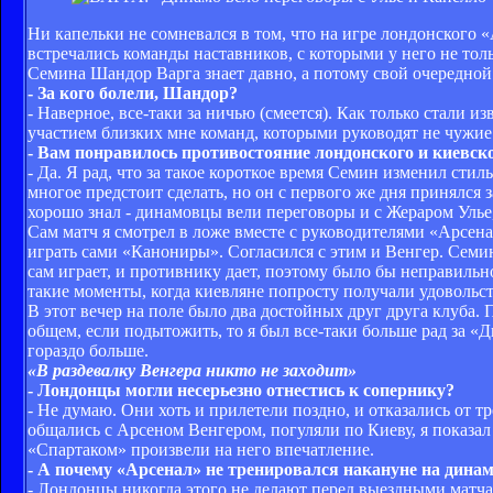
Ни капельки не сомневался в том, что на игре лондонского «
встречались команды наставников, с которыми у него не то
Семина Шандор Варга знает давно, а потому свой очередной 
- За кого болели, Шандор?
- Наверное, все-таки за ничью (смеется). Как только стали 
участием близких мне команд, которыми руководят не чужие
- Вам понравилось противостояние лондонского и киевск
- Да. Я рад, что за такое короткое время Семин изменил ст
многое предстоит сделать, но он с первого же дня принялся з
хорошо знал - динамовцы вели переговоры и с Жераром Улье
Сам матч я смотрел в ложе вместе с руководителями «Арсенал
играть сами «Канониры». Согласился с этим и Венгер. Семи
сам играет, и противнику дает, поэтому было бы неправильно
такие моменты, когда киевляне попросту получали удовольст
В этот вечер на поле было два достойных друг друга клуба
общем, если подытожить, то я был все-таки больше рад за «
гораздо больше.
«В раздевалку Венгера никто не заходит»
- Лондонцы могли несерьезно отнестись к сопернику?
- Не думаю. Они хоть и прилетели поздно, и отказались от 
общались с Арсеном Венгером, погуляли по Киеву, я показа
«Спартаком» произвели на него впечатление.
- А почему «Арсенал» не тренировался накануне на дина
- Лондонцы никогда этого не делают перед выездными матча