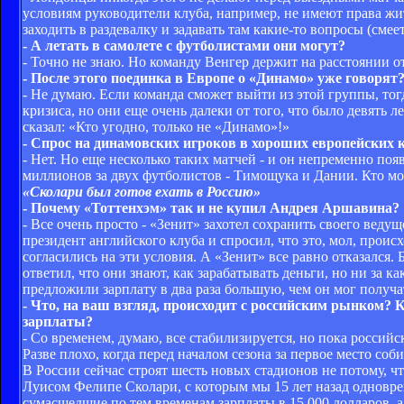
условиям руководители клуба, например, не имеют права жи
заходить в раздевалку и задавать там какие-то вопросы (смеетс
- А летать в самолете с футболистами они могут?
- Точно не знаю. Но команду Венгер держит на расстоянии о
- После этого поединка в Европе о «Динамо» уже говорят
- Не думаю. Если команда сможет выйти из этой группы, тог
кризиса, но они еще очень далеки от того, что было девят
сказал: «Кто угодно, только не «Динамо»!»
- Спрос на динамовских игроков в хороших европейских 
- Нет. Но еще несколько таких матчей - и он непременно поя
миллионов за двух футболистов - Тимощука и Дании. Кто мог
«Сколари был готов ехать в Россию»
- Почему «Тоттенхэм» так и не купил Андрея Аршавина?
- Все очень просто - «Зенит» захотел сохранить своего вед
президент английского клуба и спросил, что это, мол, прои
согласились на эти условия. А «Зенит» все равно отказался.
ответил, что они знают, как зарабатывать деньги, но ни за 
предложили зарплату в два раза большую, чем он мог получат
- Что, на ваш взгляд, происходит с российским рынком? 
зарплаты?
- Со временем, думаю, все стабилизируется, но пока россий
Разве плохо, когда перед началом сезона за первое место соб
В России сейчас строят шесть новых стадионов не потому, что
Луисом Фелипе Сколари, с которым мы 15 лет назад одновр
сумасшедшие по тем временам зарплаты в 15 000 долларов, а