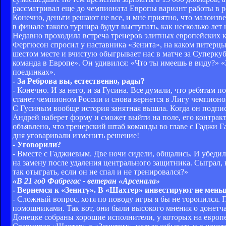
рассматривал еще до чемпионата Европы вариант работы в р
Конечно, деньги решают не все, и мне приятно, что малоизв
в финале такого турнира будут выступать, как несколько лет
Недавно проходила встреча тренеров элитных европейских к
Фергюсон спросил у наставника «Зенита», на каком питерцы м
шестом месте и вчистую обыгрывает нас в матче за Суперкуб
команда в Европе». Он удивился: «Что ты имеешь в виду?» «З
поединках».
- За Реброва вы, естественно, рады?
- Конечно. И за него, и за Гусина. Все думали, что ребятам 
станет чемпионом России и снова вернется в Лигу чемпионо
С Гусиным вообще история занятная вышла. Когда он подписы
Андрей наберет форму и сможет выйти на поле, его контракт
объявлено, что тренерский штаб команды во главе с Гаджи Га
дня уговаривали изменить решение!
- Уговорили?
- Вместе с Гаджиевым. Две ночи сидели, общались. И убеди
на замену после удаления центрального защитника. Сыграл, 
так отыграть, если он не спал и не тренировался?»
«В 21 год Фабрегас - ветеран «Арсенала»
- Вернемся к «Зениту». В «Шахтер» инвестируют не меньш
- Сложный вопрос, хотя по поводу игры я бы не торопился. 
помощниками. Так вот, они были высокого мнения о донетчан
Донецке собраны хорошие исполнители, у которых на европе