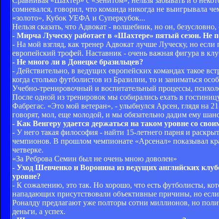
Сравнивая «Шахтер» с «Зенитом», нельзя забывать и о некот
сомневался, говорил, что команда никогда не выигрывала чем
«золото», Кубок УЕФА и Суперкубок...
Нельзя сказать, что Адвокат - волшебник, но он, безусловн
- Мирча Луческу работает в «Шахтере» пятый сезон. Не п
- На мой взгляд, как тренер Адвокат лучше Луческу, но если 
европейский трофей. Наставник - очень важная фигура в клу
- Не много ли в Донецке бразильцев?
- Действительно, в ведущих европейских командах такое встр
когда столько футболистов из Бразилии, то и заниматься осо
Учебно-тренировочный и воспитательный процессы, психолог
После одной из тренировок мы собирались ехать в гостиницу,
Фабрегас. «Это мой ветеран», - улыбнулся Арсен, глядя на 
говорят, мол, еще молодой, и мы обязательно дадим ему шанс.
- Как Венгеру удается держаться на таком уровне со свои
- У него такая философия - найти 15-летнего парня и раскры
чемпионов. В прошлом чемпионате «Арсенал» показывал кра
четверке.
«За Реброва Семин был не очень мною доволен»
- Уход Шевченко и Воронина из ведущих английских клубо
уровне?
- К сожалению, это так. Но хорошо, что есть футболисты, кот
нападающих присутствовали объективные причины, но если
Роналду предлагают уже полторы сотни миллионов, но поли
деньги, а успех.