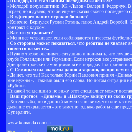
- Шандор, кто стал вашим последним клиентом?
- Молодой полузащитник ФК «Львов» Валерий Федорчук. В «
играет, но я думаю, что он еще не сказал своего последнего с
- В «Днепре» ваших игроков больше?
- Конечно. Вернулся Руслан Ротань, плюс Андрей Воробей, 
контракт с клубом.
- Вас это устраивает?
- Меня все устраивает, если соблюдаются интересы футболист
- Со стороны может показаться, что ребятам не хватает 
топчется на месте...
- Нужно трезво оценивать ситуацию и понимать, что лучше -
клубе Голландии или Германии. Если игроков все устраивает,
Днепропетровске с амбициями все в порядке. Построили шик
- С Семиным вы знакомы давно и хорошо, но при нем из 
- Да нет, что ты! Как только Юрий Павлович принял «Динамо
мне нужны», - такими были его слова. Но потом ситуация не
«Рубин».
Никакой тенденции я не вижу, этот специалист может постави
- Ваш прогноз - «Динамо» и «Шахтер» выйдут из своих г
- Хотелось бы, но в данный момент я не вижу, что они к это
дыхание открывается - это заметно, однако работы еще пред
Суперлиги.
www.komanda.com.ua