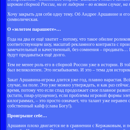
игроком сборной России, ни ее лидером – во всяком случае, на 
Хочу закрыть для себя одну тему. Об Андрее Аршавине и его
символическая.
О «золотом парашюте»…
Года на два ее ещё хватит – потому, что такое обилие ролик
соответствующем шоу, масштаб рекламного контракта с прои
замечательный и качественный, без сомнения – продавать…
будут продаваться ещё долго.
Тем не менее роль его в сборной России уже в истории. В т
был великолепен. Это незабываемо. И это – тема для историк
Закат Аршавина-игрока длится уже год, плавно нарастая. Вс
случае, на поле. Это уже можно утверждать, и как раз сейча
время, потому что если спад продолжает свое плавное разви
(кстати, пиар-упущение), если проблемы игровой формы эл
килограммах, – это просто означает, что талант уже неравен
собственный кайф (слава Богу!).
Проигрыше себе…
Аршавин плохо двигается не в сравнении с Кержаковым, и п