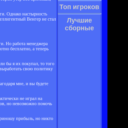
Топ игроков
ги. Однако настырность
теллигентный Венгер не стал
Лучшие
сборные
ги. Но работа менеджера
ютно бесплатно, а теперь
и бы я их покупал, то того
ы выработать свою политику
годаря мне, и вы будете
актически не играл на
тов, но невозможно помочь
 приношу прибыль, но никто