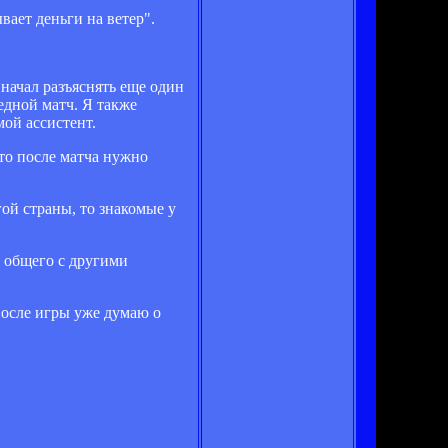
вает деньги на ветер".
начал разъяснять еще один
редной матч. Я также
мой ассистент.
то после матча нужно
гой страны, то знакомые у
о общего с другими
После игры уже думаю о