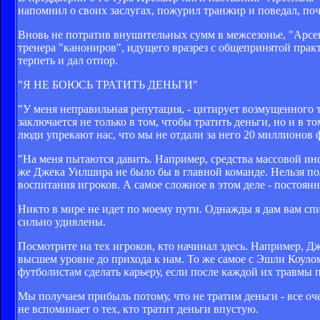
напомнил о своих заслугах, пожурил транжир и поведал, поче
Вновь не потратив внушительных сумм в межсезонье, "Арсе
тренера "канониров", идущего вразрез с общепринятой прак
терпеть и дал отпор.
"Я НЕ БОЮСЬ ТРАТИТЬ ДЕНЬГИ"
"У меня неправильная репутация, - цитирует возмущенного т
заключается не только в том, чтобы тратить деньги, но и в 
люди упрекают нас, что мы не отдали за него 20 миллионов 
"На меня пытаются давить. Например, средства массовой инф
же Джека Уилшира не было бы в главной команде. Нельзя пол
воспитания игроков. А самое сложное в этом деле - постоянн
Никто в мире не идет по моему пути. Однажды я дам вам спи
сильно удивлены.
Посмотрите на тех игроков, кто начинал здесь. Например, Д
высшем уровне до прихода к нам. То же самое с Эшли Коулом
футболистам сделать карьеру, если после каждой их травмы 
Мы получаем прибыль потому, что не тратим деньги - все оч
не вспоминает о тех, кто тратит деньги впустую.