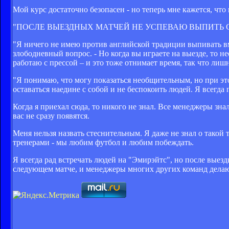
Мой курс достаточно безопасен - но теперь мне кажется, что
"ПОСЛЕ ВЫЕЗДНЫХ МАТЧЕЙ НЕ УСПЕВАЮ ВЫПИТЬ 
"Я ничего не имею против английской традиции выпивать вм
злободневный вопрос. - Но когда вы играете на выезде, то н
работаю с прессой – и это тоже отнимает время, так что лиш
"Я понимаю, что могу показаться необщительным, но при эт
оставаться наедине с собой и не беспокоить людей. Я всегд
Когда я приехал сюда, то никого не знал. Все менеджеры зна
вас не сразу появятся.
Меня нельзя назвать стеснительным. Я даже не знал о такой 
тренерами - мы любим футбол и любим побеждать.
Я всегда рад встречать людей на "Эмирэйтс", но после выез
следующем матче, и менеджеры многих других команд делаю