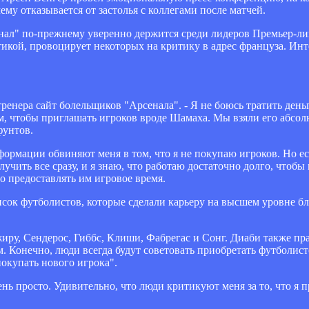
му отказывается от застолья с коллегами после матчей.
нал" по-прежнему уверенно держится среди лидеров Премьер-ли
тикой, провоцирует некоторых на критику в адрес француза. Ин
ренера сайт болельщиков "Арсенала". - Я не боюсь тратить день
том, чтобы приглашать игроков вроде Шамаха. Мы взяли его абсол
фунтов.
ормации обвиняют меня в том, что я не покупаю игроков. Но есл
учить все сразу, и я знаю, что работаю достаточно долго, чтоб
о предоставлять им игровое время.
сок футболистов, которые сделали карьеру на высшем уровне бла
жиру, Сендерос, Гиббс, Клиши, Фабрегас и Сонг. Диаби также пр
. Конечно, люди всегда будут советовать приобретать футболис
покупать нового игрока".
ень просто. Удивительно, что люди критикуют меня за то, что я