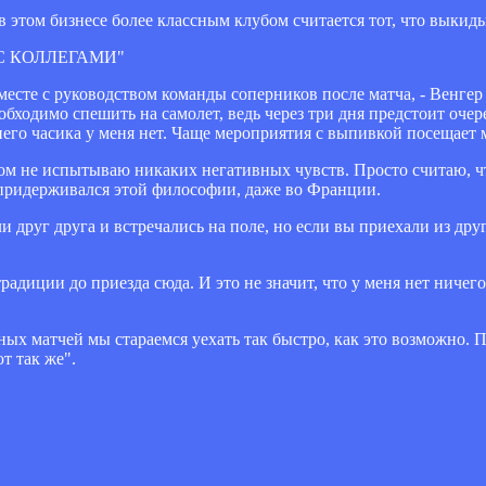
 в этом бизнесе более классным клубом считается тот, что выкиды
С КОЛЛЕГАМИ"
есте с руководством команды соперников после матча, - Венгер 
еобходимо спешить на самолет, ведь через три дня предстоит оче
него часика у меня нет. Чаще мероприятия с выпивкой посещает 
ом не испытываю никаких негативных чувств. Просто считаю, ч
а придерживался этой философии, даже во Франции.
ли друг друга и встречались на поле, но если вы приехали из дру
традиции до приезда сюда. И это не значит, что у меня нет ничег
дных матчей мы стараемся уехать так быстро, как это возможно. 
т так же".