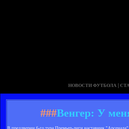
|
НОВОСТИ ФУТБОЛА
СТ
###
Венгер: У мен
В преддверии 6-го тура Премьер-лиги наставник "Арсенала"