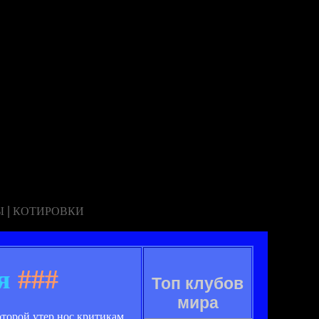
|
Ы
КОТИРОВКИ
я
###
Топ клубов
мира
торой утер нос критикам,