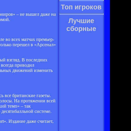
Топ игроков
ониров» – не вышел даже на
рмой.
Лучшие
сборные
е во всех матчах премьер-
-только перешел в «Арсенал»
ый взгляд. В последних
всегда приводил
альных движений изменить
ь все британские газеты.
волосы. На протяжении всей
кий темп» – так
 десятибалльной системе.
rt». Издание даже считает,