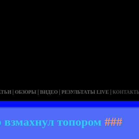
|
|
|
|
АТЬИ
ОБЗОРЫ
ВИДЕО
РЕЗУЛЬТАТЫ LIVE
КОНТАКТ
р взмахнул топором
###