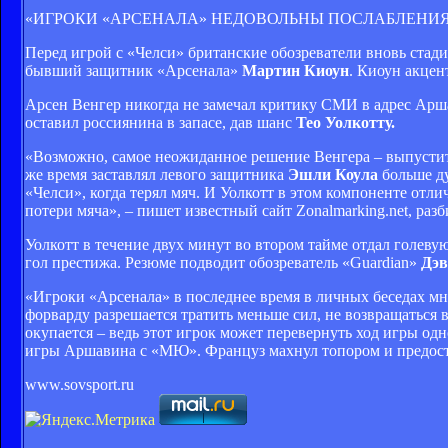
«ИГРОКИ «АРСЕНАЛА» НЕДОВОЛЬНЫ ПОСЛАБЛЕНИ
Перед игрой с «Челси» британские обозреватели вновь стади
бывший защитник «Арсенала»
Мартин Киоун
. Киоун акцен
Арсен Венгер никогда не замечал критику СМИ в адрес Аршав
оставил россиянина в запасе, дав шанс
Тео Уолкотту.
«Возможно, самое неожиданное решение Венгера – выпустит
же время заставлял левого защитника
Эшли Коула
больше ду
«Челси», когда терял мяч. И Уолкотт в этом компоненте отли
потери мяча», – пишет известный сайт Zonalmarking.net, ра
Уолкотт в течение двух минут во втором тайме отдал голеву
гол престижа. Резюме подводит обозреватель «Guardian»
Дэв
«Игроки «Арсенала» в последнее время в личных беседах мн
форварду разрешается тратить меньше сил, не возвращаться 
окупается – ведь этот игрок может перевернуть ход игры од
игры Аршавина с «МЮ». Француз махнул топором и предостав
www.sovsport.ru