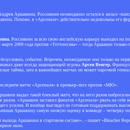
Андрея Аршавина. Россиянин неожиданно остался в запасе «кан
авина. Похоже, в «Арсенале» действительно недовольны его фо
ина.
Россиянин за всю свою английскую карьеру выходил на пол
 в марте 2009 года против «Тоттенхэма» – тогда Аршавин только
 безусловно, событие. Впрочем, неожиданное оно только на перв
изнавал даже всегда защищающий игрока
Арсен Венгер.
Француз 
целые таймы, зато в важнейших матчах он может парочкой гени
последнем матче «Арсенала» в премьер-лиге против «МЮ».
ршавин выдал такой блеклый матч, что на него разом набросилис
и разом. «Аршавин заставил фанатов «Арсенала» рвать на себе 
ющего усилия. И вообще выглядел не готовым поддерживать высо
вившая Аршавину самую низкую оценку в команде – четверку по
 выхода Аршавина в стартовом составе», – пишет «Bleacher Repo
ерное окно.