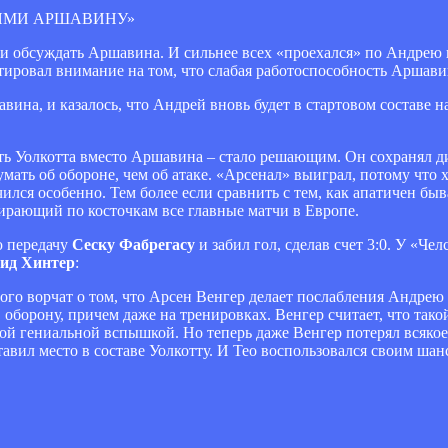
ЯМИ АРШАВИНУ»
и обсуждать Аршавина. И сильнее всех «проехался» по Андрею н
тировал внимание на том, что слабая работоспособность Аршави
ина, и казалось, что Андрей вновь будет в стартовом составе н
ь Уолкотта вместо Аршавина – стало решающим. Он сохранял ди
мать об обороне, чем об атаке. «Арсенал» выиграл, потому что
чился особенно. Тем более если сравнить с тем, как апатичен б
збирающий по косточкам все главные матчи в Европе.
ю передачу
Сеску Фабрегасу
и забил гол, сделав счет 3:0. У «Че
ид Хинтер
:
ого ворчат о том, что Арсен Венгер делает послабления Андре
в оборону, причем даже на тренировках. Венгер считает, что так
ной гениальной вспышкой. Но теперь даже Венгер потерял всяко
ил место в составе Уолкотту. И Тео воспользовался своим шан