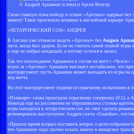
© Андрей Аршавин (слева) и Арсен Венгер
Свою главную пока победу в сезоне «Арсенал» одержал без 
замену! Такое произошло впервые в английской карьере Арш
«ЛЕТАРГИЧЕСКИЙ СОН» АНДРЕЯ
В Англии уже отвыкли видеть «Арсенал» без
Андрея Аршав
лиги, когда был здоров. Если не считать самой первой игры
и еще не набрал кондиций, а потому остался в запасе.
Так что непопадание Аршавина в состав на матч с «Челси» –
играх за «Арсенал» Аршавин выглядел нестабильно, что пр
контраргумент: пусть Аршавин может выпадать из игры на 
ход матча.
Но этот контраргумент подвергся серьезному испытанию в 
«Пушкари» снова проиграли серьезному сопернику (0:1), а А
Никогда еще на россиянина не обрушивалось столько критик
игры находился в летаргическом сне, не смог сделать реша
резюмировала выступление Андрея газета «Guardian», поста
«Пришло время всерьез поставить вопрос о целесообразности
что Аршавину надо срочно искать замену в январское трансф