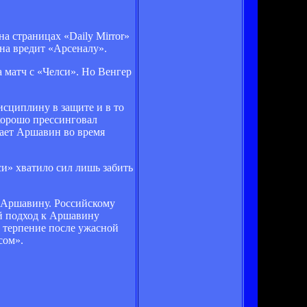
а страницах «Daily Mirror»
на вредит «Арсеналу».
а матч с «Челси». Но Венгер
сциплину в защите и в то
 хорошо прессинговал
ывает Аршавин во время
лси» хватило сил лишь забить
ю Аршавину. Российскому
ой подход к Аршавину
е терпение после ужасной
сом».