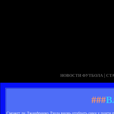
|
НОВОСТИ ФУТБОЛА
СТ
###
В
Сможет ли Джанфранко Дзола вновь отобрать очки у почти 