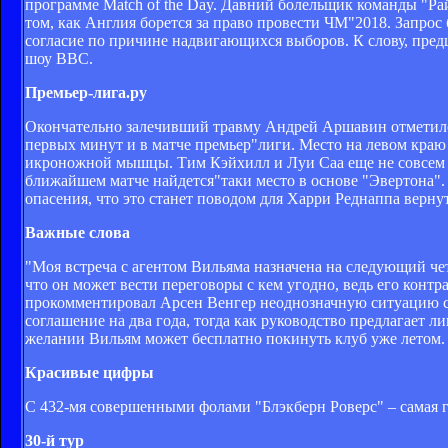
программе Match of the Day. Давний болельщик команды "Ра
том, как Англия борется за право провести ЧМ"2018. Запрос 
согласие по причине надвигающихся выборов. К слову, предш
шоу BBC.
Премьер-лига.ру
Окончательно залечивший травму Андрей Аршавин отметился
первых минут и в матче премьер"лиги. Место на левом краю
икроножной мышцы. Тим Кэйхилл и Луи Саа еще не совсем г
ближайшем матче найдется"таки место в основе "Эвертона". 
опасения, что это станет поводом для Харри Реднаппа вернут
Важные слова
"Моя встреча с агентом Вильяма назначена на следующий четв
что он может вести переговоры с кем угодно, ведь его контра
прокомментировал Арсен Венгер неоднозначную ситуацию с 
соглашение на два года, тогда как руководство предлагает л
желании Вильям может бесплатно покинуть клуб уже летом.
Красивые цифры
С 432-мя совершенными фолами "Блэкберн Роверс" – самая г
30-й тур