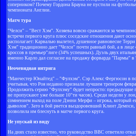
соперником? Почему Гордона Брауна не пустили на футбольн
чемпионата Англии.
Матч тура
"Челси" – "Вест Хэм". Хозяева вовсю сражаются за чемпионс
встречи первого круга плюс соседские отношения дают осно
располагает: Карвалью вылетел, душевное равновесие Терри 
Хэм" традиционно дает "Челси" почти равный бой, а в лице
кроссов в премьер"лиге (34% успешных). Дуэль двух италья
именно Карло дал согласие на продажу форварда "Пармы" в 
Неочевидная интрига
"Манчестер Юнайтед" – "Фулхэм". Сэр Алекс Фергюсон в по
учитывая, что Роя недавно признали лучшим тренером февра
Продолжить серию "Фулхэму" будет непросто: предыдущие п
не пропускают уже больше 10"ти часов). Среди недели у ло
сомнением выход на поле Дэнни Мерфи – игрока, который ещ
дьяволов". Зато в бой рвется выздоровевший Клинт Демпси, 
позволила им блеснуть в матче первого круга.
Не упускай из виду
На днях стало известно, что руководство BBC ответило отка