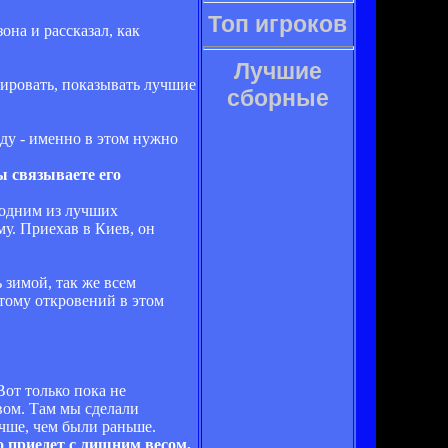
Топ игроков
на и рассказал, как
Лучшие
ировать, показывать лучшие
сборные
нду - именно в этом нужно
ы связываете его
 одним из лучших
у. Приехав в Киев, он
 зимой, так же всем
этому откровений в этом
Вот только пока не
вом. Там мы сделали
чше, чем были раньше.
о приедет с лишним весом,