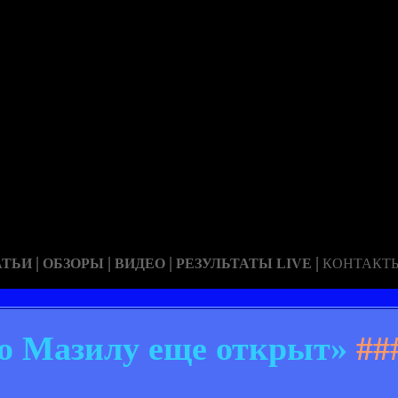
|
|
|
|
АТЬИ
ОБЗОРЫ
ВИДЕО
РЕЗУЛЬТАТЫ LIVE
КОНТАКТ
о Мазилу еще открыт»
##