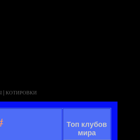
|
Ы
КОТИРОВКИ
#
Топ клубов
мира