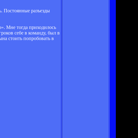
ть. Постоянные разъезды
о». Мне тогда приходилось
роков себе в команду, был в
сына стоить попробовать в