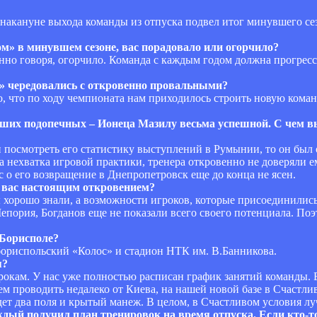
кануне выхода команды из отпуска подвел итог минувшего сезо
ом» в минувшем сезоне, вас порадовало или огорчило?
нно говоря, огорчило. Команда с каждым годом должна прогресс
а» чередовались с откровенно провальными?
о, что по ходу чемпионата нам приходилось строить новую кома
ваших подопечных – Ионеца Мазилу весьма успешной. С чем в
ли посмотреть его статистику выступлений в Румынии, то он был
 нехватка игровой практики, тренера откровенно не доверяли ем
ос о его возвращение в Днепропетровск еще до конца не ясен.
я вас настоящим откровением?
ы хорошо знали, а возможности игроков, которые присоединились
епория, Богданов еще не показали всего своего потенциала. По
 Борисполе?
бориспольский «Колос» и стадион НТК им. В.Банникова.
я?
срокам. У нас уже полностью расписан график занятий команды. 
ем проводить недалеко от Киева, на нашей новой базе в Счастли
ет два поля и крытый манеж. В целом, в Счастливом условия лу
ждый получил план тренировок на время отпуска. Если кто-т