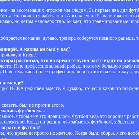
ние - за весом наших игроков мы следим. За первые два дня фут
оты. Но сколько я работаю в «Арсенале» не бывало такого, что б
маю, но летом маловероятно. Бывает, что травмированные игро
обирается команда, думаю, тренера соберутся немного раньше, 
раницей. А каким он был у вас?
 провожу в Киеве.
втора) рассказал, что во время отпуска часто ездит на рыба
е часто. Я не профессиональный рыбак, поэтому большую рыбу пой
 Павел Блажаев более профессионально относиться к этому делу
в команде?
еще с ЦСКА работаем вместе. Я думаю, что если какой-то психоло
 сказать, был не против этого.
имались футболом...-
лавное, чтобы ему это нравилось. Футбол ведь это хорошая работ
коллективе. Когда он решил, что займется футболом, я был рад.
 играть в футбол?
зы, что времени просто не хватало. Когда были сборы, я его воо
сте.