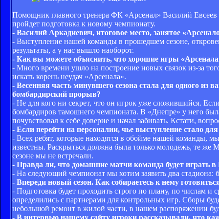
Помощник главного тренера ФК «Арсенал» Василий Евсеев на
пройдет подготовка к новому чемпионату.
- Василий Аркадиевич, итоговое место, занятое «Арсенал
- Выступление нашей команды в прошедшем сезоне, открове
результаты, а у нас вышло наоборот.
- Как вы можете объяснить, что хорошие игры «Арсенал
- Много времени ушло на построение новых связок из-за тог
искать корень неудач «Арсенала».
- Весенняя часть минувшего сезона стала для одного из 
бомбардирский прорыв?
- Не для кого ни секрет, что он игрок уже сложившийся. Ес
бомбардиров тамошнего чемпионата. В «Днепре» у него была
почувствовал к себе доверие и начал забивать. Кстати, вопр
- Если перейти на персоналии, чье выступление стало дл
- Всех ребят, которые находятся в обойме нашей команды, м
известны. Раскрыться должна была только молодежь, те же М
сезоне мы не встречали.
- Правда ли, что домашние матчи команда будет играть в
- На следующий чемпионат мы хотим заявить два стадиона: 
- Впереди новый сезон. Как собираетесь к нему готовитьс
- Подготовка будет проходить строго по плану, по числам и 
определились с партнерами для контрольных игр. Сборы буд
небольшой ремонт в жилой части, в нашем распоряжении буд
- В интервью нашему сайту игроки рассказывали, что ка