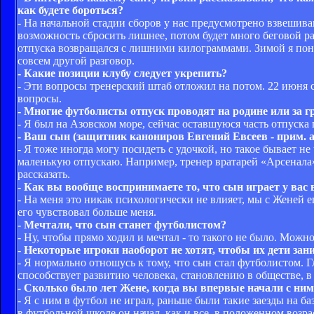
как будете бороться?
- На начальной стадии сборов у нас предусмотрено взвешива
возможность сбросить лишнее, потом будет много беговой раб
отпуска возвращался с лишними килограммами. Зимой я пони
совсем другой разговор.
- Какие позиции клубу следует укрепить?
- Эти вопросы тренерский штаб отложил на потом. 22 июня с
вопросы.
- Многие футболисты отпуск проводят на родине или за г
- Я был на Азовском море, сейчас оставшуюся часть отпуска
- Ваш сын (защитник канониров Евгений Евсеев - прим. а
- Я тоже иногда могу посидеть с удочкой, но такое бывает н
маленькую отпускаю. Например, тренер вратарей «Арсенала»
рассказать.
- Как вы вообще воспринимаете то, что сын играет у вас 
- На меня это никак психологически не влияет, мы с Женей 
его чувствовал больше меня.
- Мечтали, что сын станет футболистом?
- Ну, чтобы прямо ходил и мечтал - то такого не было. Можно
- Некоторые игроки наоборот не хотят, чтобы их дети зан
- Я нормально отношусь к тому, что сын стал футболистом. Г
способствует развитию человека, становлению в обществе, в 
- Сколько было лет Жене, когда вы впервые начали с ним
- Я с ним в футбол не играл, раньше были такие заезды на ба
в футбольной школе он начал, как и все, в положенном возра