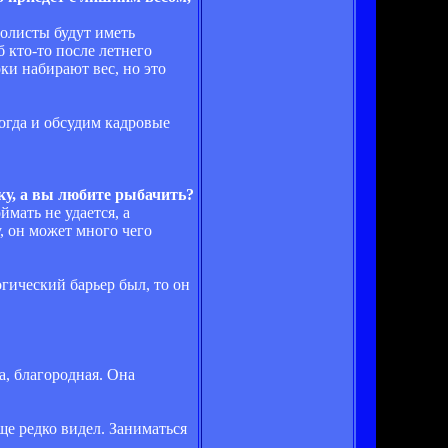
болисты будут иметь
 кто-то после летнего
ки набирают вес, но это
тогда и обсудим кадровые
лку, а вы любите рыбачить?
мать не удается, а
, он может много чего
гический барьер был, то он
а, благородная. Она
бще редко видел. Заниматься