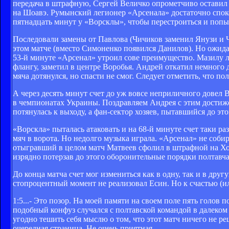
передача в штрафную, Сергей Величко опрометчиво оставил 
на Шоавэ. Румынский легионер «Арсенала» достаточно споко
пятнадцать минут у «Ворсклы», чтобы перестроиться и попыт
Последовали замены от Павлова (Чичиков заменил Янузи и Ч
этом матче (вместо Симоненко появился Данилов). Но ожидаем
53-й минуте «Арсенал» утроил сове преимущество. Мазилу л
флангу, заметил в центре Воробья. Андрей откатил немного
мяча дотянулся, но спасти не смог. Следует отметить, что по
А через десять минут счет до уж вовсе неприличного довел 
в чемпионатах Украины. Поздравляем Андрея с этим достиже
потянулась к выходу, а фан-сектор хозяев, пытавшийся до эт
«Ворскла» пыталась атаковать и на 68-й минуте счет таки ра
мяч в ворота. Но недолго музыка играла. «Арсенал» не соби
отыгравший в целом матч Матвеев сфолил в штрафной на Хом
изрядно потерзав до этого оборонительные порядки полтавча
До конца матча счет мог измениться как в одну, так и в дру
стопроцентный момент не реализовал Есин. Но к счастью (или
1:5...- Это позор. На моей памяти на своем поле пять голов
подобный конфуз случался с полтавской командой в далеком 
угодно тешить себя мыслю о том, что этот матч ничего не ре
очередная страница. Не очень приятная ...-