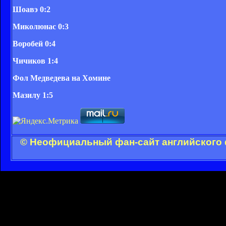
Шоавэ 0:2
Миколюнас 0:3
Воробей 0:4
Чичиков 1:4
Фол Медведева на Хомине
Мазилу 1:5
© Неофициальный фан-сайт английского 