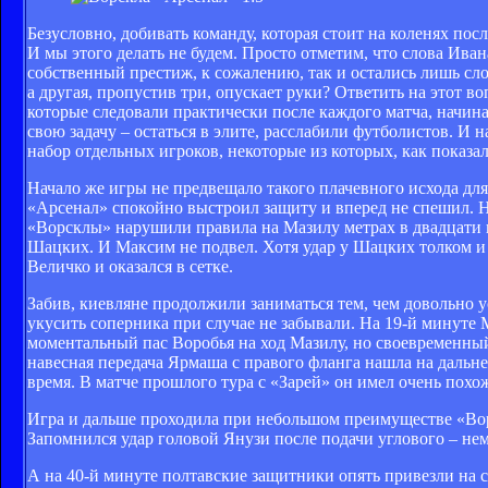
Безусловно, добивать команду, которая стоит на коленях пос
И мы этого делать не будем. Просто отметим, что слова Иван
собственный престиж, к сожалению, так и остались лишь слов
а другая, пропустив три, опускает руки? Ответить на этот 
которые следовали практически после каждого матча, начина
свою задачу – остаться в элите, расслабили футболистов. И 
набор отдельных игроков, некоторые из которых, как показал
Начало же игры не предвещало такого плачевного исхода для 
«Арсенал» спокойно выстроил защиту и вперед не спешил. Н
«Ворсклы» нарушили правила на Мазилу метрах в двадцати п
Шацких. И Максим не подвел. Хотя удар у Шацких толком и н
Величко и оказался в сетке.
Забив, киевляне продолжили заниматься тем, чем довольно 
укусить соперника при случае не забывали. На 19-й минуте 
моментальный пас Воробья на ход Мазилу, но своевременный
навесная передача Ярмаша с правого фланга нашла на дальне
время. В матче прошлого тура с «Зарей» он имел очень похож
Игра и дальше проходила при небольшом преимуществе «Ворск
Запомнился удар головой Янузи после подачи углового – не
А на 40-й минуте полтавские защитники опять привезли на 