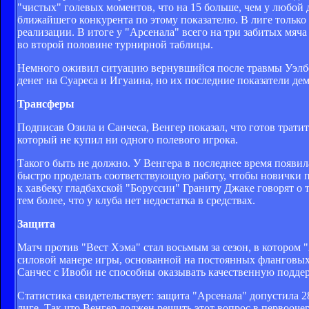
"чистых" голевых моментов, что на 15 больше, чем у любой 
ближайшего конкурента по этому показателю. В лиге только
реализации. В итоге у "Арсенала" всего на три забитых мяча
во второй половине турнирной таблицы.
Немного оживил ситуацию вернувшийся после травмы Уэлбе
денег на Суареса и Игуаина, но их последние показатели де
Трансферы
Подписав Озила и Санчеса, Венгер показал, что готов трат
который не купил ни одного полевого игрока.
Такого быть не должно. У Венгера в последнее время появи
быстро проделать соответствующую работу, чтобы новички 
к хавбеку гладбахской "Боруссии" Граниту Джаке говорят о 
тем более, что у клуба нет недостатка в средствах.
Защита
Матч против "Вест Хэма" стал восьмым за сезон, в котором 
силовой манере игры, основанной на постоянных фланговых 
Санчес с Ивоби не способны оказывать качественную подде
Статистика свидетельствует: защита "Арсенала" допустила 
лиге. Так что Венгер должен решить этот вопрос в первооче