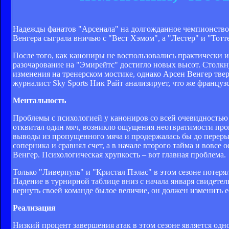
Надежды фанатов "Арсенала" на долгожданное чемпионство 
Венгера сыграла вничью с "Вест Хэмом", а "Лестер" и "Тот
После того, как канониры не воспользовались практически ид
разочарование на "Эмирейтс" достигло новых высот. Стол
изменения на тренерском мостике, однако Арсен Венгер тверд
журналист Sky Sports Ник Райт анализирует, что же француз
Ментальность
Проблемы с психологией у канониров со всей очевидностью 
отквитал один мяч, возникло ощущения неотвратимости пров
выводы из пропущенного мяча и продержалась бы до переры
соперника и сравнял счет, а в начале второго тайма и вовсе
Венгер. Психологическая хрупкость – вот главная проблема.
Только "Ливерпуль" и "Кристал Пэлас" в этом сезоне потеря
Падение в турнирной таблице вниз с начала января свидетел
вернуть своей команде былое величие, он должен изменить е
Реализация
Низкий процент завершения атак в этом сезоне является одн