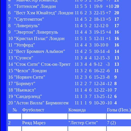
5
"Тоттенхэм" Лондон
11
5
5
1
19-9
+10
20
6
"Вест Хэм Юнайтед" Лондон
11
6
2
3
22-15
+7
20
7
"Саутгемптон"
11
4
5
2
18-13
+5
17
8
"Ливерпуль"
11
4
5
2
12-12
0
17
9
"Эвертон" Ливерпуль
11
4
4
3
19-15
+4
16
10
"Кристал Пэлас" Лондон
11
5
1
5
12-11
+1
16
11
"Уотфорд"
11
4
4
3
10-10
0
16
12
"Вест Бромвич Альбион"
11
4
2
5
10-14
-4
14
13
"Суонси"
11
3
4
4
12-15
-3
13
14
"Сток Сити" Сток-он-Трент
11
3
4
4
9-12
-3
13
15
"Челси" Лондон
11
3
2
6
16-22
-6
11
16
"Норвич Сити"
11
2
3
6
15-23
-8
9
17
"Борнмут"
11
2
2
7
12-24
-12
8
18
"Ньюкасл"
11
1
4
6
12-22
-10
7
19
"Сандерленд"
11
1
3
7
13-25
-12
6
20
"Астон Вилла" Бирмингем
11
1
1
9
10-20
-10
4
№
Футболист
Команда
Голы (Пен.)
1
Джейми Варди
"Лестер Сити"
11 (2)
2
Рияд Марез
"Лестер Сити"
7 (2)
3
Одион Игало
"Уотфорд"
7