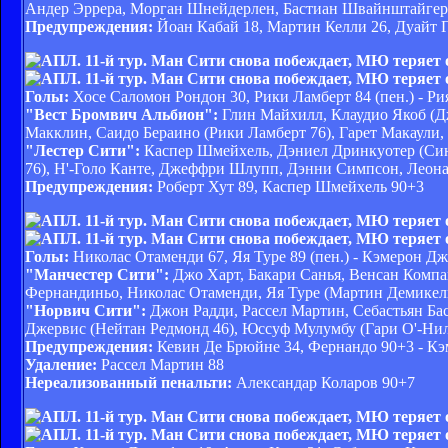
Андер Эррера, Морган Шнейдерлен, Бастиан Швайнштайгер 
Предупреждения:
Йоан Кабай 18, Мартин Келли 26, Дуайт Г
Голы:
Хосе Саломон Рондон 30, Рики Ламберт 84 (пен.) - Ри
"Вест Бромвич Альбион":
Глин Майхилл, Клаудио Якоб (Д
Макклин, Саидо Бераино (Рики Ламберт 76), Гарет Макаули,
"Лестер Сити":
Каспер Шмейхель, Дэниел Дринкуотер (Синд
76), Н'-Голо Канте, Джеффри Шлупп, Дэнни Симпсон, Леона
Предупреждения:
Роберт Хут 89, Каспер Шмейхель 90+3
Голы:
Николас Отаменди 67, Яя Туре 89 (пен.) - Кэмерон Д
"Манчестер Сити":
Джо Харт, Бакари Санья, Венсан Компа
Фернандиньо, Николас Отаменди, Яя Туре (Мартин Демикели
"Норвич Сити":
Джон Радди, Рассел Мартин, Себастьян Ба
Джервис (Нейтан Редмонд 46), Юссуф Мулумбу (Гари О'-Нил 
Предупреждения:
Кевин Де Брюйне 34, Фернандо 90+3 - Кэ
Удаление:
Рассел Мартин 88
Нереализованный пенальти:
Александар Коларов 90+7