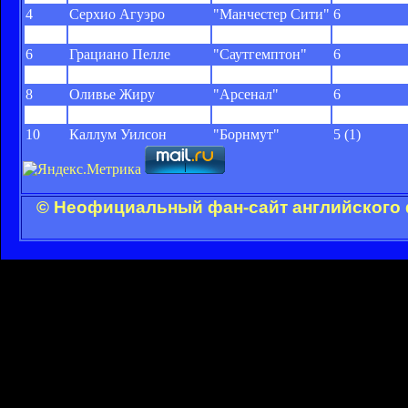
4
Серхио Агуэро
"Манчестер Сити"
6
5
Алексис Санчес
"Арсенал"
6
6
Грациано Пелле
"Саутгемптон"
6
7
Жоржиньо Вейналдум
"Ньюкасл"
6
8
Оливье Жиру
"Арсенал"
6
9
Ромелу Лукаку
"Эвертон"
6
10
Каллум Уилсон
"Борнмут"
5 (1)
© Неофициальный фан-сайт английского 