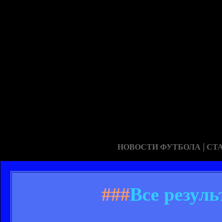
|
НОВОСТИ ФУТБОЛА
СТ
###
Все резуль