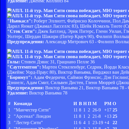
Удаление:
Джеймс Коллинз 84
"Ньюкасл":
Роберт Эллиотт, Фабрисио Колоччини, Пол Дам
Дарил Янмат (Джамал Ласcеллс 83), Шейк Исмаэль Тиоте (С
"Сток Сити":
Джек Батлэнд, Эрик Питерс, Гленн Уилан, Гл
Уолтерс, Шердан Шакири (Питер Крауч 90), Филипп Волльш
Предупреждения:
Александр Митрович 63 - Филипп Волльш
Голы:
Стивен Дэвис 31, Грациано Пелле 36
"Саутгемптон":
Мартен Стекеленбург, Седрик, Йорди Класи
(Джеймс Уорд-Праус 80), Виктор Ваньяма, Вирджил ван Дейк
"Борнмут":
Адам Федеричи, Саймон Фрэнсис, Дэн Гослинг,
Дэниелс, Адам Смит, Сильвен Дистен, Гленн Мюррей (Джош
Предупреждения:
Виктор Ваньяма 21, Виктор Ваньяма 78 - 
Удаление:
Виктор Ваньяма 78
#
Команда
И
В
Н
П
М
РМ
О
1
"Манчестер Сити"
11
8
1
2
26-9
+17
25
2
"Арсенал" Лондон
11
8
1
2
21-8
+13
25
3
"Лестер Сити"
11
6
4
1
23-19
+4
22
4
"Манчестер Юнайтед"
11
6
3
2
15-8
+7
21