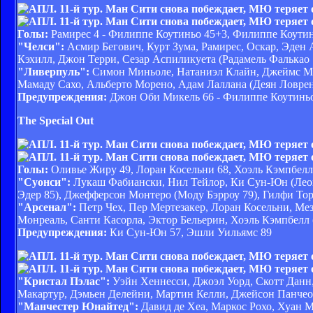
Голы:
Рамирес 4 - Филиппе Коутиньо 45+3, Филиппе Коутин
"Челси":
Асмир Бегович, Курт Зума, Рамирес, Оскар, Эден А
Кэхилл, Джон Терри, Сезар Аспиликуета (Радамель Фалькао 
"Ливерпуль":
Симон Миньоле, Натаниэл Клайн, Джеймс Мил
Мамаду Сахо, Альберто Морено, Адам Лаллана (Деян Ловрен
Предупреждения:
Джон Оби Микель 66 - Филиппе Коутиньо 
The Special Out
Голы:
Оливье Жиру 49, Лоран Косельни 68, Хоэль Кэмпбелл
"Суонси":
Лукаш Фабиански, Нил Тейлор, Ки Сун-Юн (Лео
Эдер 85), Джефферсон Монтеро (Моду Бэрроу 79), Гилфи То
"Арсенал":
Петр Чех, Пер Мертезакер, Лоран Косельни, Мез
Монреаль, Санти Касорла, Эктор Бельерин, Хоэль Кэмпбелл 
Предупреждения:
Ки Сун-Юн 57, Эшли Уильямс 89
"Кристал Пэлас":
Уэйн Хеннесси, Джоэл Уорд, Скотт Данн,
Макартур, Дэмьен Делейни, Мартин Келли, Джейсон Панче
"Манчестер Юнайтед":
Давид де Хеа, Маркос Рохо, Хуан 