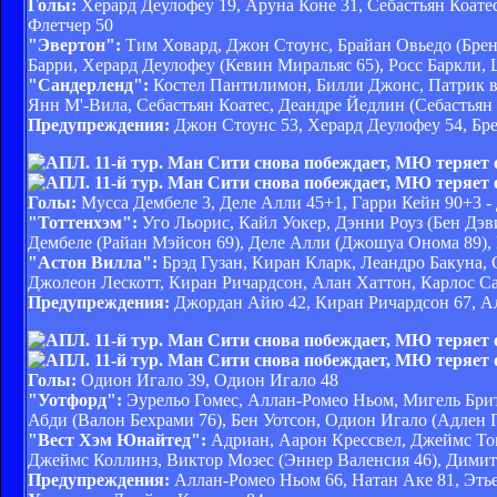
Голы:
Херард Деулофеу 19, Аруна Коне 31, Себастьян Коатес
Флетчер 50
"Эвертон":
Тим Ховард, Джон Стоунс, Брайан Овьедо (Брен
Барри, Херард Деулофеу (Кевин Миральяс 65), Росс Баркли
"Сандерленд":
Костел Пантилимон, Билли Джонс, Патрик ва
Янн М'-Вила, Себастьян Коатес, Деандре Йедлин (Себастьян 
Предупреждения:
Джон Стоунс 53, Херард Деулофеу 54, Бре
Голы:
Мусса Дембеле 3, Деле Алли 45+1, Гарри Кейн 90+3 
"Тоттенхэм":
Уго Льорис, Кайл Уокер, Дэнни Роуз (Бен Дэв
Дембеле (Райан Мэйсон 69), Деле Алли (Джошуа Онома 89),
"Астон Вилла":
Брэд Гузан, Киран Кларк, Леандро Бакуна,
Джолеон Лескотт, Киран Ричардсон, Алан Хаттон, Карлос С
Предупреждения:
Джордан Айю 42, Киран Ричардсон 67, А
Голы:
Одион Игало 39, Одион Игало 48
"Уотфорд":
Эурельо Гомес, Аллан-Ромео Ньом, Мигель Брит
Абди (Валон Бехрами 76), Бен Уотсон, Одион Игало (Адлен Г
"Вест Хэм Юнайтед":
Адриан, Аарон Крессвел, Джеймс То
Джеймс Коллинз, Виктор Мозес (Эннер Валенсия 46), Димит
Предупреждения:
Аллан-Ромео Ньом 66, Натан Аке 81, Эть