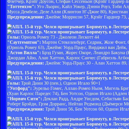
Флетчер, Крэйг Доусон, Стефан Сессеньон (Крэйг Гарднер 4
"Тоттенхэм":
Уго Льорис, Кайл Уокер, Дэнни Роуз, Тоби А
Мусса Дембеле, Деле Алли (Клинтон Н'-Джие 80), Кристиан
Предупреждения:
Джеймс Моррисон 57, Крэйг Гарднер 73, 
Голы:
Ориоль Ромеу 73 - Джолеон Лескотт 44
"Саутгемптон":
Мартен Стекеленбург, Седрик, Жозе Фонт, 
(Ориоль Ромеу 63), Джеймс Уорд-Праус, Вирджил ван Дейк, 
"Астон Вилла":
Брэд Гузан, Жорес Окоре, Леандро Бакуна (
Джордан Айю, Алан Хаттон, Карлос Санчес (Габриэль Агбон
Предупреждения:
Джеймс Уорд-Праус 30 - Алан Хаттон 89, 
Голы:
Трой Дини 30 (пен.), Одион Игало 90+1
"Уотфорд":
Эурельо Гомес, Аллан-Ромео Ньом, Мигель Брит
(Хуан Карлос Паредес 74), Бен Уотсон, Одион Игало (Адлен 
"Норвич Сити":
Деклан Радд, Андре Уисдом, Себастьян Ба
Роберт Брэйди, Грэм Дорранс, Нейтан Редмонд (Дьёмерси Мб
Предупреждения:
Трой Дини 56, Бен Уотсон 60, Одион Игало