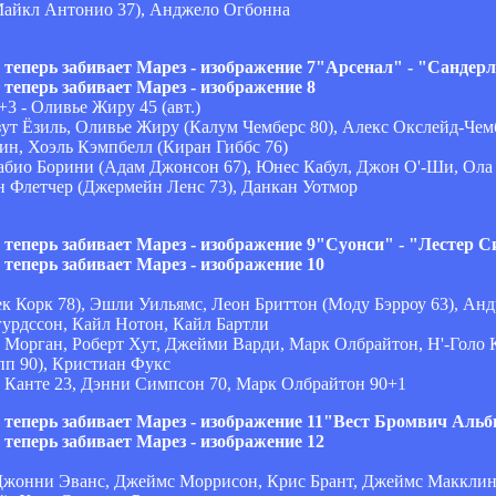
(Майкл Антонио 37), Анджело Огбонна
"Арсенал" - "Сандерл
3 - Оливье Жиру 45 (авт.)
ут Ёзиль, Оливье Жиру (Калум Чемберс 80), Алекс Окслейд-Чемб
ин, Хоэль Кэмпбелл (Киран Гиббс 76)
абио Борини (Адам Джонсон 67), Юнес Кабул, Джон О'-Ши, Ола
ен Флетчер (Джермейн Ленс 73), Данкан Уотмор
"Суонси" - "Лестер С
 Корк 78), Эшли Уильямс, Леон Бриттон (Моду Бэрроу 63), Ан
урдссон, Кайл Нотон, Кайл Бартли
Морган, Роберт Хут, Джейми Варди, Марк Олбрайтон, Н'-Голо 
пп 90), Кристиан Фукс
о Канте 23, Дэнни Симпсон 70, Марк Олбрайтон 90+1
"Вест Бромвич Альби
жонни Эванс, Джеймс Моррисон, Крис Брант, Джеймс Макклин,