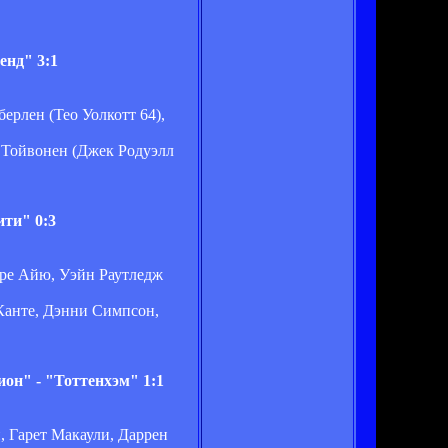
енд" 3:1
ерлен (Тео Уолкотт 64),
 Тойвонен (Джек Родуэлл
ити" 0:3
дре Айю, Уэйн Раутледж
Канте, Дэнни Симпсон,
он" - "Тоттенхэм" 1:1
 Гарет Макаули, Даррен