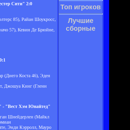
стер Сити" 2:0
Топ игроков
лтерс 85), Райан Шоукросс,
Лучшие
сборные
ачо 57), Кевин Де Брюйне,
0:1
р (Диего Коста 46), Эден
т, Джошуа Кинг (Гленн
 - "Вест Хэм Юнайтед"
рган Шнейдерлен (Майкл
рмиан
яте, Энди Кэрролл, Мауро