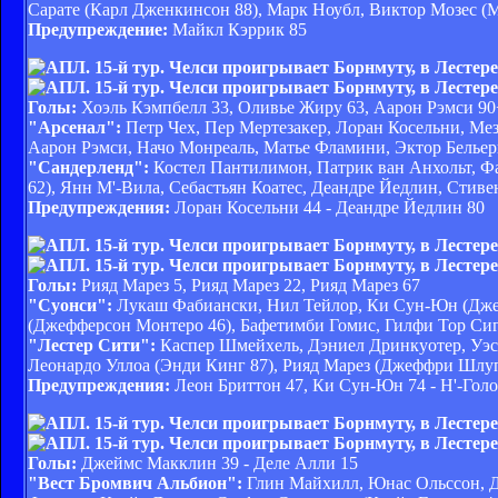
Сарате (Карл Дженкинсон 88), Марк Ноубл, Виктор Мозес 
Предупреждение:
Майкл Кэррик 85
Голы:
Хоэль Кэмпбелл 33, Оливье Жиру 63, Аарон Рэмси 90+
"Арсенал":
Петр Чех, Пер Мертезакер, Лоран Косельни, Мез
Аарон Рэмси, Начо Монреаль, Матье Фламини, Эктор Бельер
"Сандерленд":
Костел Пантилимон, Патрик ван Анхольт, Ф
62), Янн М'-Вила, Себастьян Коатес, Деандре Йедлин, Стив
Предупреждения:
Лоран Косельни 44 - Деандре Йедлин 80
Голы:
Рияд Марез 5, Рияд Марез 22, Рияд Марез 67
"Суонси":
Лукаш Фабиански, Нил Тейлор, Ки Сун-Юн (Джек
(Джефферсон Монтеро 46), Бафетимби Гомис, Гилфи Тор Сиг
"Лестер Сити":
Каспер Шмейхель, Дэниел Дринкуотер, Уэс 
Леонардо Уллоа (Энди Кинг 87), Рияд Марез (Джеффри Шлу
Предупреждения:
Леон Бриттон 47, Ки Сун-Юн 74 - Н'-Гол
Голы:
Джеймс Макклин 39 - Деле Алли 15
"Вест Бромвич Альбион":
Глин Майхилл, Юнас Ольссон, Д