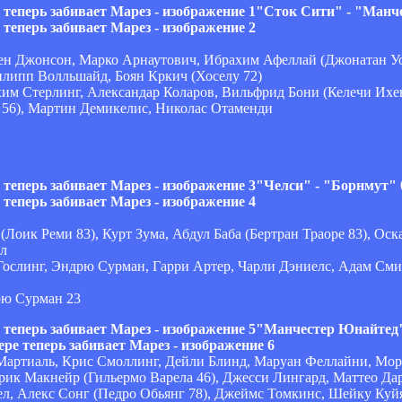
"Сток Сити" - "Манче
ен Джонсон, Марко Арнаутович, Ибрахим Афеллай (Джонатан Уо
липп Волльшайд, Боян Кркич (Хоселу 72)
хим Стерлинг, Александар Коларов, Вильфрид Бони (Келечи Ихен
 56), Мартин Демикелис, Николас Отаменди
"Челси" - "Борнмут" 
Лоик Реми 83), Курт Зума, Абдул Баба (Бертран Траоре 83), Оска
лл
Гослинг, Эндрю Сурман, Гарри Артер, Чарли Дэниелс, Адам Сми
рю Сурман 23
"Манчестер Юнайтед"
 Мартиаль, Крис Смоллинг, Дейли Блинд, Маруан Феллайни, Мо
рик Макнейр (Гильермо Варела 46), Джесси Лингард, Маттео Да
л, Алекс Сонг (Педро Обьянг 78), Джеймс Томкинс, Шейку Куй