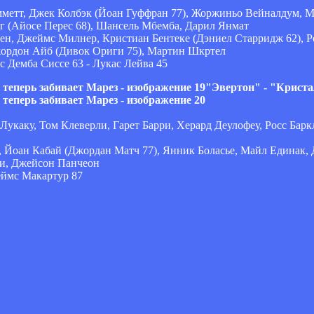
метт, Джек Колбэк (Йоан Гуффран 77), Жоржиньо Вейналдум, М
г (Айосе Перес 68), Шансель Мбемба, Дарил Янмат
н, Джеймс Милнер, Кристиан Бентеке (Дэниел Старридж 62), 
жордон Айб (Дивок Ориги 75), Мартин Шкртел
 Демба Сиссе 63 - Лукас Лейва 45
"Эвертон" - "Криста
укаку, Том Клеверли, Гарет Барри, Херард Деулофеу, Росс Бар
, Йоан Кабай (Джордан Матч 77), Янник Боласье, Майл Единак,
ни, Джейсон Панчеон
еймс Макартур 87