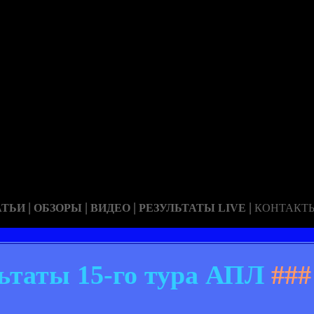
|
|
|
|
АТЬИ
ОБЗОРЫ
ВИДЕО
РЕЗУЛЬТАТЫ LIVE
КОНТАКТ
льтаты 15-го тура АПЛ
###