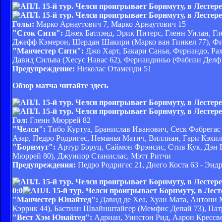
Голы:
Марко Арнаутович 7, Марко Арнаутович 15
"Сток Сити":
Джек Батлэнд, Эрик Питерс, Гленн Уилан, Гл
Джефф Кэмерон, Шердан Шакири (Марко ван Гинкел 77), Фи
"Манчестер Сити":
Джо Харт, Бакари Санья, Фернандо, Ра
Давид Сильва (Хесус Навас 62), Фернандиньо (Фабиан Делф
Предупреждение:
Николас Отаменди 51
Обзор матча читайте здесь
Гол:
Гленн Мюррей 82
"Челси":
Тибо Куртуа, Бранислав Иванович, Сеск Фабрегас (
Азар, Педро Родригес, Неманья Матич, Виллиан, Гари Кэхи
"Борнмут":
Артур Боруц, Саймон Фрэнсис, Стив Кук, Дэн 
Мюррей 80), Джуниор Станислас, Мэтт Ритчи
Предупреждения:
Педро Родригес 21, Диего Коста 63 - Энд
0:0
"Манчестер Юнайтед":
Давид де Хеа, Хуан Мата, Антони
Кэррик 44), Бастиан Швайнштайгер (Мемфис Депай 73), Пат
"Вест Хэм Юнайтед":
Адриан, Уинстон Рид, Аарон Крессве