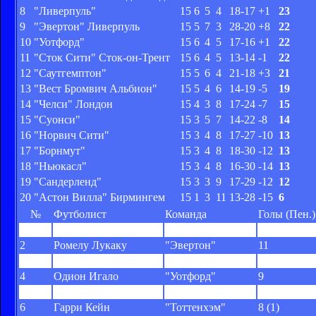
8
"Ливерпуль"
15
6
5
4
18-17
+1
23
9
"Эвертон" Ливерпуль
15
5
7
3
28-20
+8
22
10
"Уотфорд"
15
6
4
5
17-16
+1
22
11
"Сток Сити" Сток-он-Трент
15
6
4
5
13-14
-1
22
12
"Саутгемптон"
15
5
6
4
21-18
+3
21
13
"Вест Бромвич Альбион"
15
5
4
6
14-19
-5
19
14
"Челси" Лондон
15
4
3
8
17-24
-7
15
15
"Суонси"
15
3
5
7
14-22
-8
14
16
"Норвич Сити"
15
3
4
8
17-27
-10
13
17
"Борнмут"
15
3
4
8
18-30
-12
13
18
"Ньюкасл"
15
3
4
8
16-30
-14
13
19
"Сандерленд"
15
3
3
9
17-29
-12
12
20
"Астон Вилла" Бирмингем
15
1
3
11
13-28
-15
6
№
Футболист
Команда
Голы (Пен.)
1
Джейми Варди
"Лестер Сити"
14 (3)
2
Ромелу Лукаку
"Эвертон"
11
3
Рияд Марез
"Лестер Сити"
10 (2)
4
Одион Игало
"Уотфорд"
9
5
Оливье Жиру
"Арсенал"
8
6
Гарри Кейн
"Тоттенхэм"
8 (1)