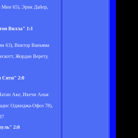
 Мин 65), Эрик Дайер,
тон Вилла" 1:1
ми 63), Виктор Ваньяма
ескотт, Жордан Верету,
 Сити" 2:0
Натан Аке, Икечи Анья
Вадис Оджиджа-Офоэ 78),
87
уль" 2:0