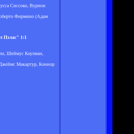
усса Сиссоко, Вурнон
Роберто Фирмино (Адам
л Пэлас" 1:1
кли, Шеймус Коулман,
 Джеймс Макартур, Коннор