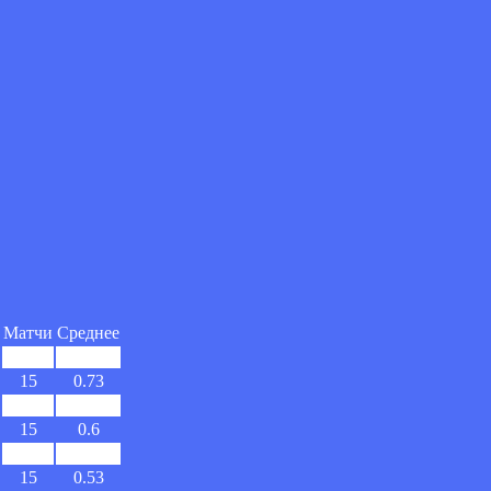
Матчи
Среднее
15
0.93
15
0.73
14
0.71
15
0.6
15
0.53
15
0.53