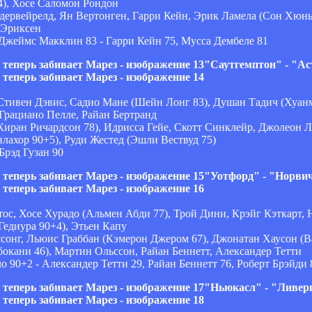
4), Хосе Саломон Рондон
лдервейрелд, Ян Вертонген, Гарри Кейн, Эрик Ламела (Сон Хюнь
 Эриксен
Джеймс Макклин 83 - Гарри Кейн 75, Мусса Дембеле 81
"Саутгемптон" - "Ас
Стивен Дэвис, Садио Мане (Шейн Лонг 83), Душан Тадич (Хуан
Грациано Пелле, Райан Бертранд
Киран Ричардсон 78), Идрисса Гейе, Скотт Синклейр, Джолеон Л
лахор 90+5), Руди Жестед (Эшли Вествуд 75)
Брэд Гузан 90
"Уотфорд" - "Норвич
ос, Хосе Хурадо (Альмен Абди 77), Трой Дини, Крэйг Кэткарт, 
Гедиура 90+4), Этьен Капу
ссонг, Льюис Граббан (Кэмерон Джером 67), Джонатан Хаусон (
окани 46), Мартин Ольссон, Райан Беннетт, Александер Тетти
 90+2 - Александер Тетти 29, Райан Беннетт 76, Роберт Брэйди 
"Ньюкасл" - "Ливерп