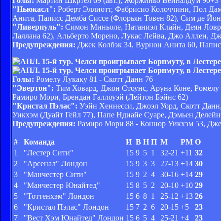
Голы:
Мартин Шкртел 69 (авт.), Жоржиньо Вейналдум 90+3
"Ньюкасл":
Роберт Эллиотт, Фабрисио Колоччини, Пол Дам
Анита, Паписс Демба Сиссе (Флорьян Товен 82), Сим де Йон
"Ливерпуль":
Симон Миньоле, Натаниэл Клайн, Деян Ловре
Лаллана 62), Альберто Морено, Лукас Лейва, Джо Аллен, Д
Предупреждения:
Джек Колбэк 34, Вурнон Анита 60, Паписс
Голы:
Ромелу Лукаку 81 - Скотт Данн 76
"Эвертон":
Тим Ховард, Джон Стоунс, Аруна Коне, Ромелу Л
Рамиро Мори, Брендан Галлоуэй (Лейтон Бэйнс 62)
"Кристал Пэлас":
Уэйн Хеннесси, Джоэл Уорд, Скотт Данн
Уикхэм (Дуайт Гейл 77), Папе Ндиайе Суаре, Дэмьен Делей
Предупреждения:
Рамиро Мори 88 - Коннор Уикхэм 53, Дж
#
Команда
И
В
Н
П
М
РМ
О
1
"Лестер Сити"
15
9
5
1
32-21
+11
32
2
"Арсенал" Лондон
15
9
3
3
27-13
+14
30
3
"Манчестер Сити"
15
9
2
4
30-16
+14
29
4
"Манчестер Юнайтед"
15
8
5
2
20-10
+10
29
5
"Тоттенхэм" Лондон
15
6
8
1
25-12
+13
26
6
"Кристал Пэлас" Лондон
15
7
2
6
20-15
+5
23
7
"Вест Хэм Юнайтед" Лондон
15
6
5
4
25-21
+4
23