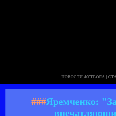
|
НОВОСТИ ФУТБОЛА
СТ
###
Яремченко: "За
впечатляющий