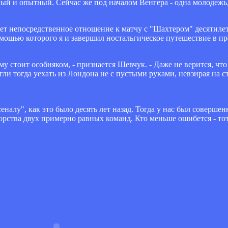
ный и опытный. Сейчас же под началом Венгера - одна молодежь
еет непосредственное отношение к матчу с "Шахтером" десятилет
омощью которого я и завершил ностальгическое путешествие в 
му стоит особняком, - признается Шевчук. - Даже не верится, чт
ли тогда уехать из Лондона не с пустыми руками, невзирая на 
еналу", как это было десять лет назад. Тогда у нас был соверше
рства двух примерно равных команд. Кто меньше ошибется - тот