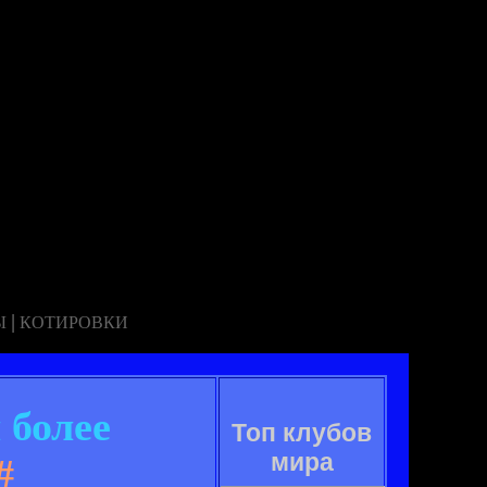
|
Ы
КОТИРОВКИ
 более
Топ клубов
мира
#