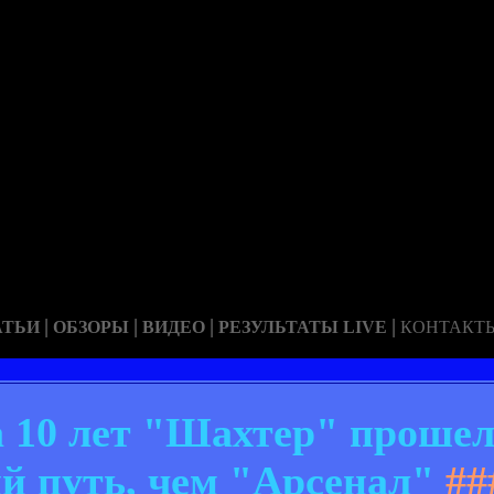
|
|
|
|
АТЬИ
ОБЗОРЫ
ВИДЕО
РЕЗУЛЬТАТЫ LIVE
КОНТАКТ
 10 лет "Шахтер" прошел
 путь, чем "Арсенал"
##