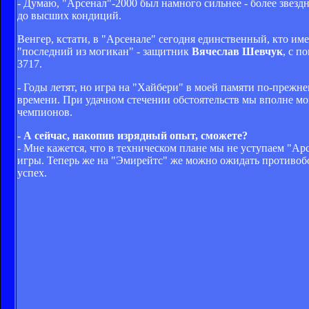
- Думаю, "Арсенал"-2000 был намного сильнее - более звезд
до высших кондиций.
Венгер, кстати, в "Арсенале" сегодня единственный, кто им
"последний из могикан" - защитник
Вячеслав Шевчук
, с п
3717.
- Годы летят, но игра на "Хайбери" в моей памяти по-прежне
времени. При удачном стечении обстоятельств мы вполне мог
чемпионов.
- А сейчас, накопив изрядный опыт, сможете?
- Мне кажется, что в техническом плане мы не уступаем "Арс
игры. Теперь же на "Эмирейтс" же можно ожидать противобо
успех.