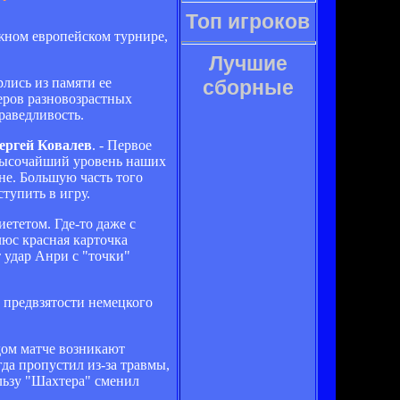
Топ игроков
ижном европейском турнире,
Лучшие
лись из памяти ее
сборные
еров разновозрастных
раведливость.
ергей Ковалев
. - Первое
- высочайший уровень наших
не. Большую часть того
ступить в игру.
ететом. Где-то даже с
люс красная карточка
 удар Анри с "точки"
в предвзятости немецкого
ждом матче возникают
гда пропустил из-за травмы,
ользу "Шахтера" сменил