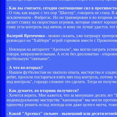
- Как вы считаете, сегодня соотношение сил в противос
- О том, как вырос с тех пор "Шахтер", говорить не стану. В а
исключением - Фабрегас. Но он травмирован и во вторник не
делает ставку на скоростных игроков, которые умеют хорошо
главу угла контроль над мячом, и кому он лучше удастся, то
Валерий Яремченко
- можно сказать, уже патриарх тренерс
руководил на "Хайбери" игрой горняков вместе с Прокопенк
- Невзирая на авторитет "Арсенала", мы могли сыграть успе
говоря, невразумительным. А если без дипломатии - открове
футбольную "святыню".
- А что во-вторых?
- Нашим футболистам не хватило опыта, мастерства и хладно
ребят, просили постараться взять мяч под контроль, потому 
под контроль", гораздо сложнее это сделать. Тогда не получи
- Как думаете, во вторник получится?
- Хочется верить. Мне кажется, что за минувшие десять ле
индивидуальному мастерству "канониров" мы могли противоп
одиночку решить исход эпизода или даже целого матча, тоже 
- Какой "Арсенал" сильнее - нынешний или десятилетней