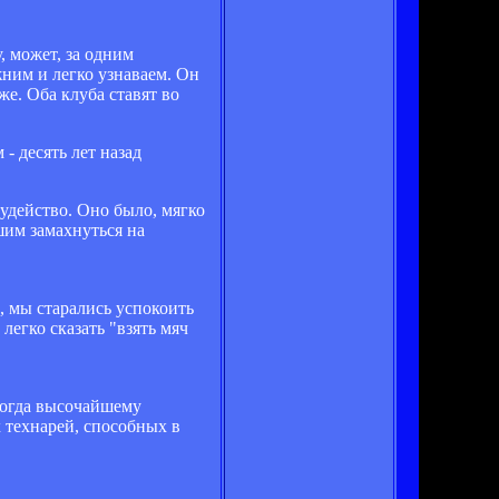
у, может, за одним
жним и легко узнаваем. Он
е. Оба клуба ставят во
- десять лет назад
судейство. Оно было, мягко
шим замахнуться на
, мы старались успокоить
легко сказать "взять мяч
 Тогда высочайшему
 технарей, способных в