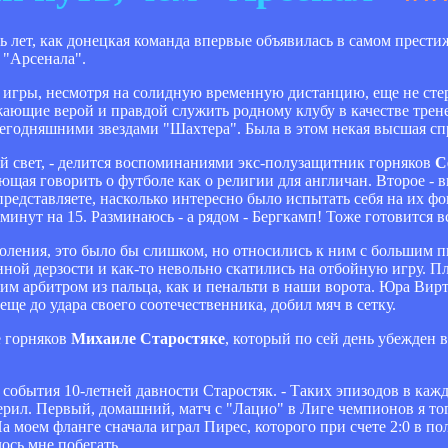
ь лет, как донецкая команда впервые объявилась в самом прест
 "Арсенала".
 игры, несмотря на солидную временную дистанцию, еще не стер
жающие верой и правдой служить родному клубу в качестве трен
 сегодняшними звездами "Шахтера". Была в этом некая высшая сп
й свет, - делится воспоминаниями экс-полузащитник горняков
С
яющая говорить о футболе как о религии для англичан. Второе 
редставляете, насколько интересно было испытать себя на их фо
минут на 15. Разминаюсь - а рядом - Бергкамп! Тоже готовится в
оления, это было бы слишком, но относились к ним с большим пи
енной дерзости и как-то невольно скатились на отбойную игру. П
им арбитром из пальца, как и пенальти в наши ворота. Юра Вирт
ще до удара своего соотечественника, добил мяч в сетку.
е горняков
Михаиле Старостяке
, который по сей день убежден 
т события 10-летней давности Старостяк. - Таких эпизодов в ка
верил. Первый, домашний, матч с "Лацио" в Лиге чемпионов я то
а моем фланге сначала играл Пирес, которого при счете 2:0 в п
лось мне побегать…