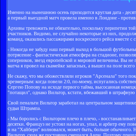
Именно на нынешнюю осень приходится круглая дата - десят
а первый выездной матч провела именно в Лондоне - против
Архивы тревожить не обязательно, поскольку перипетии той
участников. Видимо, не случайно некоторые из них, продол
команд, оказались пассажирами воскресного рейса вместе с
- Никогда не забуду наш первый выход в большой футбольны
потрясение - фантастическая атмосфера на стадионе, позвол
соперников, звезд европейской и мировой величины. Вы не п
матча я провел на скамейке запасных, а вышел на поле всего 
Не скажу, что мы обожествляли игроков "Арсенала" того пок
чрезмерным: когда повели 2:0, по-моему, испугались собств
Сергею Попову на исходе первого тайма, высосанная немецк
"потащил", однако Вильтор, кстати, вбежавший в штрафную е
Свой пенальти Вильтор заработал на центральном защитник
судьи Штрампа.
- Мы боролись с Вильтором плечо в плечо, - восстанавливае
десятки. Француз не устоял на ногах, упал, и арбитр ему по
и на "Хайбери" волновался, может быть, больше обычного. Н
Вильтор, сюда же постоянно смещался Анри. Поэтому приш