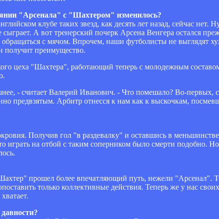
тоянии "Арсенала" с "Шахтером" изменилось?
нглийском клубе таких звезд, как десять лет назад, сейчас нет. Н
 сыграет. А вот тренерский почерк Арсена Венгера остался пре
 обращаться с мячом. Впрочем, наши футболисты не выглядят хуж
т и получит преимущество.
кого цеха "Шахтера", работающий теперь с молодежным составом 
о.
шнее, - считает Валерий Иванович. - Что помешало? Во-первых, 
нно предвзятым. Арбитр отнесся к нам как к выскочкам, посмев
кровия. Получив гол "в раздевалку" и оставшись в меньшинстве
что играть на отбой с таким соперником было смерти подобно. Но 
лось.
т "Шахтер" прошел более впечатляющий путь, нежели "Арсенал".
оставить только коллективные действия. Теперь же у нас своих
хватает.
 давности?