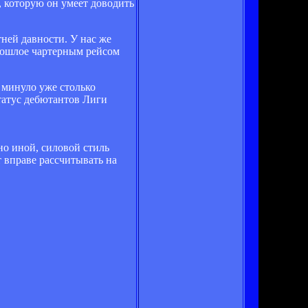
, которую он умеет доводить
ней давности. У нас же
прошлое чартерным рейсом
о минуло уже столько
статус дебютантов Лиги
нно иной, силовой стиль
 вправе рассчитывать на