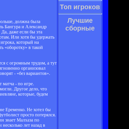
Топ игроков
Лучшие
больше, должна была
эль Бангура и Александр
сборные
Да, даже если бы эта
отам. Или хотя бы удержать
 игрока, который на
ть «оборотку» в такой
ся с огромным трудом, а тут
 мгновенно организовал
ворят - «без вариантов».
 матча - по игре.
могли. Другое дело, что
иевляне, которые, будем
не Еременко. Не хотел бы
футболист просто потерялся.
ин знает Малхаза по
 несколько лет назад в