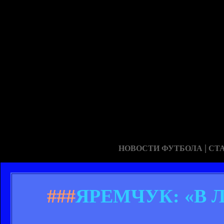
|
НОВОСТИ ФУТБОЛА
СТ
###
ЯРЕМЧУК: «В Ло