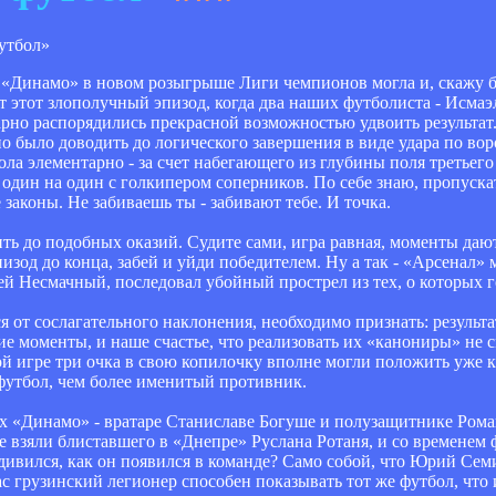
ча «Динамо» в новом розыгрыше Лиги чемпионов могла и, скажу 
ит этот злополучный эпизод, когда два наших футболиста - Исма
рно распорядились прекрасной возможностью удвоить результат. 
но было доводить до логического завершения в виде удара по вор
ла элементарно - за счет набегающего из глубины поля третьего
один на один с голкипером соперников. По себе знаю, пропуска
аконы. Не забиваешь ты - забивают тебе. И точка.
ить до подобных оказий. Судите сами, игра равная, моменты дают
пизод до конца, забей и уйди победителем. Ну а так - «Арсенал»
ей Несмачный, последовал убойный прострел из тех, о которых го
 от сослагательного наклонения, необходимо признать: результат
 моменты, и наше счастье, что реализовать их «канониры» не с
кой игре три очка в свою копилочку вполне могли положить уже к
футбол, чем более именитый противник.
х «Динамо» - вратаре Станиславе Богуше и полузащитнике Рома
 взяли блиставшего в «Днепре» Руслана Ротаня, и со временем 
удивился, как он появился в команде? Само собой, что Юрий Сем
с грузинский легионер способен показывать тот же футбол, что и