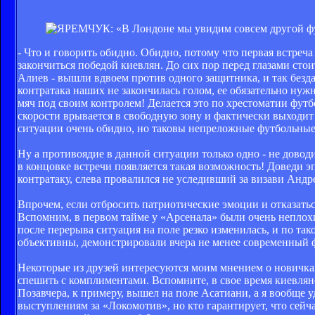
- Что и говорить обидно. Обидно, потому что первая встре
закончиться победой киевлян. До сих пор перед глазами сто
Алиев - вышли вдвоем против одного защитника, и так безда
контратака наших не закончилась голом, ее обязательно нуж
мяч под своим контролем! Делается это по хрестоматии футбо
скорости врывается в свободную зону и фактически выходит 
ситуации очень обидно, но таковы непреложные футбольные з
Ну а противоядие в данной ситуации только одно - не довод
в концовке встречи появляется такая возможность! Доведи э
контратаку, слева провалился не уследивший за визави Андр
Впрочем, если отбросить патриотические эмоции и отказаться
Вспомним, в первом тайме у «Арсенала» были очень неплохие
после перерыва ситуация на поле резко изменилась, и по та
объективны, демонстрировали вчера не менее современный 
Некоторые из друзей интересуются моим мнением о новичка
спешить с комплиментами. Вспомните, в свое время киевляне
Позавчера, к примеру, вышел на поле Асатиани, а я вообще 
выступлениям за «Локомотив», но кто гарантирует, что сейча