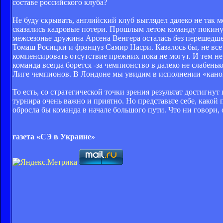
составе российского клуба?
Не буду скрывать, английский клуб выглядел далеко не так
сказались кадровые потери. Прошлым летом команду покину
межсезонье дружина Арсена Венгера осталась без перешедшего
Томаш Росицки и француз Самир Насри. Казалось бы, не все 
компенсировать отсутствие прежних пока не могут. И тем не
команда всегда борется -за чемпионство в далеко не слабень
Лиге чемпионов. В Лондоне мы увидим в исполнении «канон
То есть, со стратегической точки зрения результат достигну
турнира очень важно и приятно. Но представьте себе, какой
обросла бы команда в начале большого пути. Что ни говори, 
газета «СЭ в Украине»