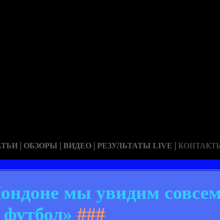
|
|
|
|
АТЬИ
ОБЗОРЫ
ВИДЕО
РЕЗУЛЬТАТЫ LIVE
КОНТАКТ
ндоне мы увидим совсем
футбол»
###