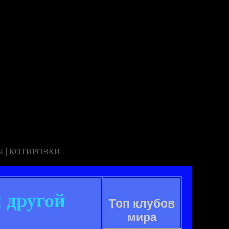
|
Ы
КОТИРОВКИ
 другой
Топ клубов
мира