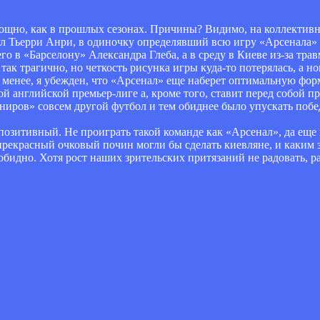
 мощно, как в прошлых сезонах. Причины? Видимо, на коллекти
л Тьерри Анри, в одиночку определявший всю игру «Арсенала» в
 в «Барселону» Александра Глеба, а в среду в Киеве из-за трав
так трагично, но четкость рисунка игры куда-то потерялась, а 
 менее, я убежден, что «Арсенал» еще наберет оптимальную форм
кой английской премьер-лиге а, кроме того, ставит перед собой 
иров» совсем другой футбол и тем обиднее было упускать побе
т позитивный. Не проиграть такой команде как «Арсенал», да еще
 прекрасный очковый почин могли бы сделать киевляне, и каким
обидно. Хотя рост наших зрительских притязаний не радовать, ра