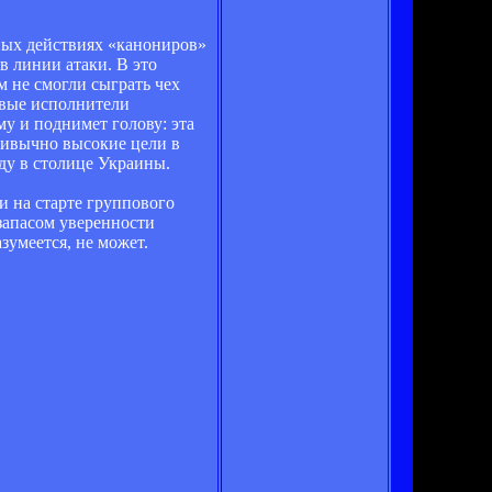
вных действиях «канониров»
 линии атаки. В это
м не смогли сыграть чех
новые исполнители
у и поднимет голову: эта
привычно высокие цели в
ду в столице Украины.
 и на старте группового
 запасом уверенности
зумеется, не может.