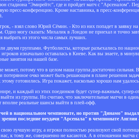
зон стадиона "Эмирейтс", где и пройдет матч с "Арсеналом". Пе
ую пресс-конференцию. Кроме наставника, в пресс-конференц
й.
рок, - взял слово Юрий Сёмин. - Кто из них попадет в заявку на 
м. Одно могу сказать: Михалик в Лондон не приехал и точно завтр
ся выбрать из этого числа самых лучших.
ли двумя группами. Футболисты, которые разъехались по наци
 игроков изначально оставалась в Киеве. Как вы знаете, в мину
ные занятия на нашей базе.
не может, потому что в целом наша группа достаточно сильная. 
или потерянное очко может быть решающим в плане решения зада
 этому готовились. Игра покажет, насколько хорошо нам удалось 
рнире, и каждый из этих поединков будет супер-важным, супер-о
ли выйти из группы. Но считаю, что заключительные матчи в оди
т вполне реальные шансы выйти в плей-офф.
тчей в национальном чемпионате, но против "Динамо" выдал 
зрения последние неудачи "Арсенала" в чемпионате Англии 
м свою лучшую игру, а игроки полностью реализуют свой потенц
ас, к тому же, совершенно не касаются. А в отношении матча с 