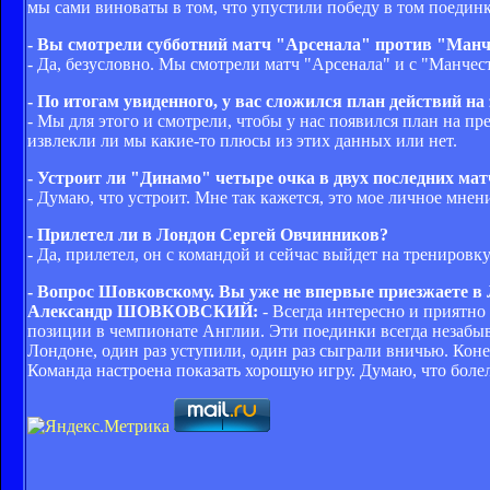
мы сами виноваты в том, что упустили победу в том поединк
- Вы смотрели субботний матч "Арсенала" против "Манче
- Да, безусловно. Мы смотрели матч "Арсенала" и с "Манче
- По итогам увиденного, у вас сложился план действий н
- Мы для этого и смотрели, чтобы у нас появился план на п
извлекли ли мы какие-то плюсы из этих данных или нет.
- Устроит ли "Динамо" четыре очка в двух последних мат
- Думаю, что устроит. Мне так кажется, это мое личное мнен
- Прилетел ли в Лондон Сергей Овчинников?
- Да, прилетел, он с командой и сейчас выйдет на тренировку
- Вопрос Шовковскому. Вы уже не впервые приезжаете в Л
Александр ШОВКОВСКИЙ:
- Всегда интересно и приятно
позиции в чемпионате Англии. Эти поединки всегда незаб
Лондоне, один раз уступили, один раз сыграли вничью. Коне
Команда настроена показать хорошую игру. Думаю, что боле