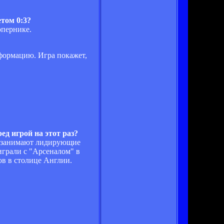
том 0:3?
опернике.
нформацию. Игра покажет,
ед игрой на этот раз?
ые занимают лидирующие
грали с "Арсеналом" в
ов в столице Англии.