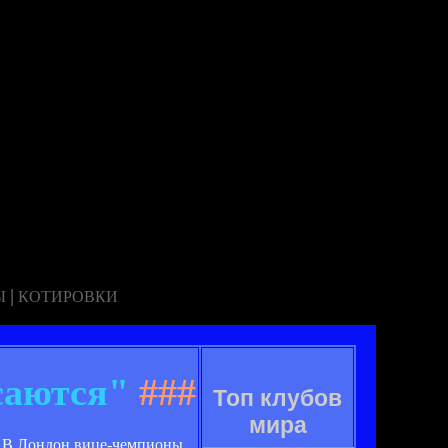
|
Ы
КОТИРОВКИ
саются"
###
Топ клубов
мира
". В Лондон вице-чемпионы