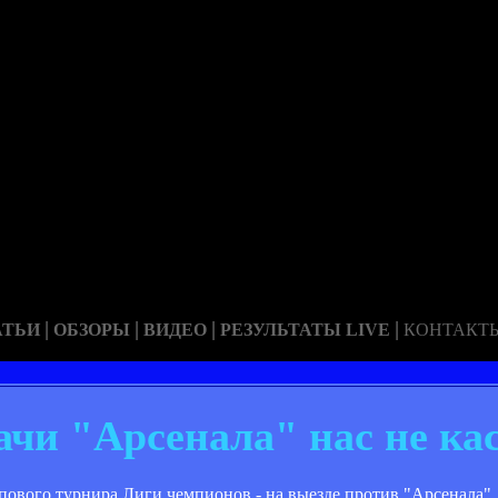
|
|
|
|
АТЬИ
ОБЗОРЫ
ВИДЕО
РЕЗУЛЬТАТЫ LIVE
КОНТАКТ
чи "Арсенала" нас не ка
ппового турнира Лиги чемпионов - на выезде против "Арсенала