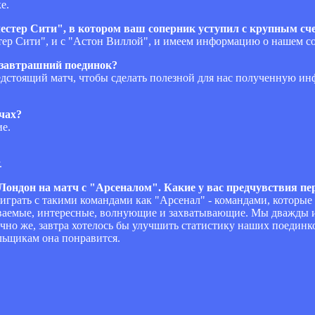
е.
стер Сити", в котором ваш соперник уступил с крупным сче
стер Сити", и с "Астон Виллой", и имеем информацию о нашем с
а завтрашний поединок?
редстоящий матч, чтобы сделать полезной для нас полученную и
чах?
ие.
.
ондон на матч с "Арсеналом". Какие у вас предчувствия пер
 играть с такими командами как "Арсенал" - командами, котор
ываемые, интересные, волнующие и захватывающие. Мы дважды и
чно же, завтра хотелось бы улучшить статистику наших поединк
льщикам она понравится.