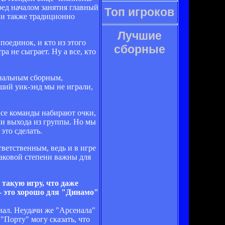
ред началом занятия главный
Топ игроков
ии также традиционно
Лучшие
поединок, и кто из этого
сборные
а не сыграет. Ну а все, кто
ональным сборным,
вший уик-энд мы не играли,
Все команды набирают очки,
чи выхода из группы. Но мы
это сделать.
тветственным, ведь и в игре
наковой степени важны для
такую игру, что даже
- это хорошо для "Динамо"
иал. Неудачи же "Арсенала"
"Порту" могу сказать, что