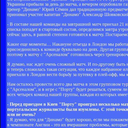
Украины прибыли за день до матча, а вечером опробовали га
тренер "Динамо" Юрий Сёмин дал традиционную предматчев
принимал участие капитан "Динамо" Александр Шовковски
- В составе нашей команды на завтрашний матч приехал 21 иг
списка попадет в стартовый состав, определимся завтра утро
сейчас здесь, в равной степени готовятся к матчу. Постараем
Какие еще моменты… Накануне отъезда в Лондон мы работа
присоединились к команде буквально на днях. Другая группа
поэтому к матчу с "Арсеналом" готовились через тренировоч
Я думаю, нас ждет очень сложный матч. И по-другому быть 
и теперь сложилась такая ситуация, что каждое набранное 
приехали в Лондон вести борьбу за путевку в плей-офф, мы к
Нам осталось провести всего два матча в этом групповом ту
с "Арсеналом", и в игре с "Порту" будет решаться, сумеем 
всех четырех команд нашей группы, каждая из которых имее
- Перед приездом в Киев "Порту" проиграл несколько ма
португальские журналисты были изумлены. С этой точки 
или не очень?
- Я думаю, что для "Динамо" будет хорошо, если мы покаже
в чемпионате Англии - это их вчерашние проблемы, которые н