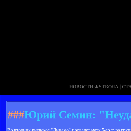
|
НОВОСТИ ФУТБОЛА
СТ
###
Юрий Семин: "Неуда
Во вторник киевское "Динамо" проведет матч 5-го тура гру