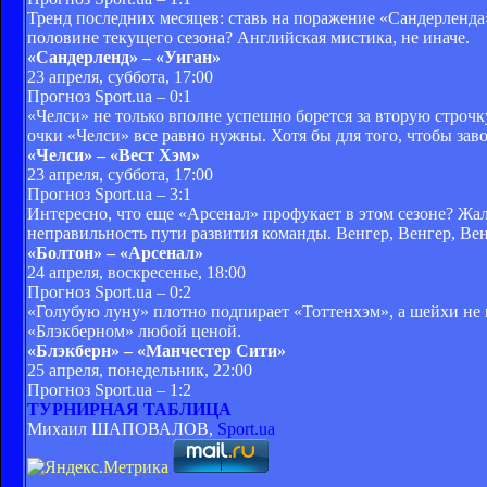
Тренд последних месяцев: ставь на поражение «Сандерленда»
половине текущего сезона? Английская мистика, не иначе.
«Сандерленд» – «Уиган»
23 апреля, суббота, 17:00
Прогноз Sport.ua – 0:1
«Челси» не только вполне успешно борется за вторую строчк
очки «Челси» все равно нужны. Хотя бы для того, чтобы заво
«Челси» – «Вест Хэм»
23 апреля, суббота, 17:00
Прогноз Sport.ua – 3:1
Интересно, что еще «Арсенал» профукает в этом сезоне? Жал
неправильность пути развития команды. Венгер, Венгер, Венг
«Болтон» – «Арсенал»
24 апреля, воскресенье, 18:00
Прогноз Sport.ua – 0:2
«Голубую луну» плотно подпирает «Тоттенхэм», а шейхи не 
«Блэкберном» любой ценой.
«Блэкберн» – «Манчестер Сити»
25 апреля, понедельник, 22:00
Прогноз Sport.ua – 1:2
ТУРНИРНАЯ ТАБЛИЦА
Михаил ШАПОВАЛОВ,
Sport.ua