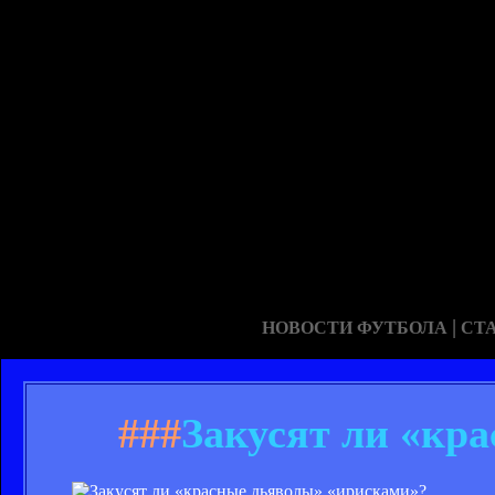
|
НОВОСТИ ФУТБОЛА
СТ
###
Закусят ли «кр