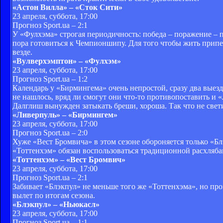
«Астон Вилла» – «Сток Сити»
23 апреля, суббота, 17:00
Прогноз Sport.ua – 2:1
У «Фулхэма» строгая периодичность: победа – поражение – 
пора готовиться к Чемпионшипу. Для того чтобы жить припе
везде.
«Вулверхэмптон» – «Фулхэм»
23 апреля, суббота, 17:00
Прогноз Sport.ua – 1:2
Календарь у «Бирмингема» очень непростой, сразу два выез
не нашлось, вряд ли смогут они что-то противопоставить и 
Далглиш вынужден затыкать бреши, хороша. Так что не свети
«Ливерпуль» – «Бирмингем»
23 апреля, суббота, 17:00
Прогноз Sport.ua – 2:0
Хуже «Вест Бромвича» в этом сезоне обороняется только «Блэ
«Тоттенхэм» обязан воспользоваться традиционной расхляба
«Тоттенхэм» – «Вест Бромвич»
23 апреля, суббота, 17:00
Прогноз Sport.ua – 2:1
Забивает «Блэкпул» не меньше того же «Тоттенхэма», но проп
вылет по итогам сезона.
«Блэкпул» – «Ньюкасл»
23 апреля, суббота, 17:00
Прогноз Sport.ua – 1:1