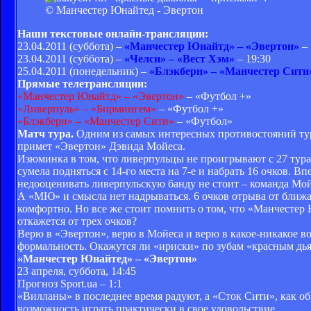
© Манчестер Юнайтед - Эвертон
Наши текстовые онлайн-трансляции:
23.04.2011 (суббота) –
«Манчестер Юнайтд» – «Эвертон»
– 
23.04.2011 (суббота) –
«Челси» – «Вест Хэм»
– 19:30
25.04.2011 (понедельник) –
«Блэкберн» – «Манчестер Сити
Прямые телетрансляции:
«Манчестер Юнайтд» – «Эвертон»
– «Футбол +»
«Ливерпуль» – «Бирмингем»
– «Футбол +»
«Блэкберн» – «Манчестер Сити»
– «Футбол»
Матч тура.
Одним из самых интересных противостояний тур
примет «Эвертон» Дэвида Мойеса.
Изюминка в том, что ливерпульцы не проигрывают с 27 тура,
сумела подняться с 14-го места на 7-е и набрать 16 очков. 
недооценивать ливерпульскую банду не стоит – команда Мойе
А «МЮ» и смысла нет надрываться. 6 очков отрыва от ближа
комфортно. Но все же стоит помнить о том, что «Манчестер 
откажется от трех очков?
Верю в «Эвертон», верю в Мойеса и верю в какое-никакое в
формальность. Окажутся ли «ириски» по зубам «красным дь
«Манчестер Юнайтед» – «Эвертон»
23 апреля, суббота, 14:45
Прогноз Sport.ua – 1:1
«Вилланы» в последнее время радуют, а «Сток Сити», как обы
возможность играть практически в свое удовольствие.