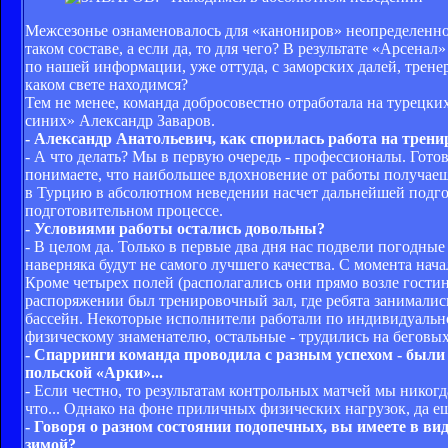
Межсезонье ознаменовалось для «канониров» неопределенност
таком составе, а если да, то для чего? В результате «Арсена
по нашей информации, уже оттуда, с заморских далей, трен
каком свете находимся?
Тем не менее, команда добросовестно отработала на турецких
синих» Александр Заваров.
- Александр Анатольевич, как спорилась работа на трен
- А что делать? Мы в первую очередь - профессионалы. Готов
понимаете, что наибольшее вдохновение от работы получаешь
в Турцию в абсолютном неведении насчет дальнейшей подгот
подготовительном процессе.
- Условиями работы остались довольны?
- В целом да. Только в первые два дня нас подвели погодные
наверняка будут не самого лучшего качества. С момента нач
Кроме четырех полей (располагались они прямо возле гости
распоряжении был тренировочный зал, где ребята занимались
бассейн. Некоторые исполнители работали по индивидуальн
физическому знаменателю, остальные - трудились на беговы
- Спарринги команда проводила с разным успехом - были 
польской «Арки»...
- Если честно, то результатам контрольных матчей мы никогд
что... Однако на фоне приличных физических нагрузок, да е
- Говоря о разном состоянии подопечных, вы имеете в в
зимой?