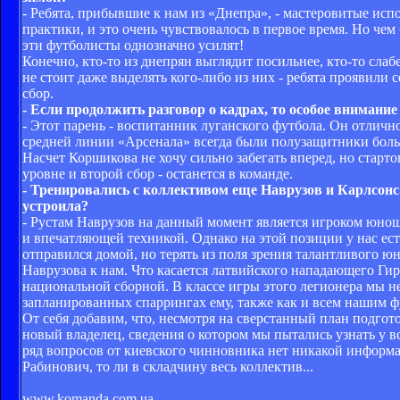
- Ребята, прибывшие к нам из «Днепра», - мастеровитые и
практики, и это очень чувствовалось в первое время. Но че
эти футболисты однозначно усилят!
Конечно, кто-то из днепрян выглядит посильнее, кто-то слаб
не стоит даже выделять кого-либо из них - ребята проявили 
сбор.
- Если продолжить разговор о кадрах, то особое внимание
- Этот парень - воспитанник луганского футбола. Он отлично
средней линии «Арсенала» всегда были полузащитники боль
Насчет Коршикова не хочу сильно забегать вперед, но стар
уровне и второй сбор - останется в команде.
- Тренировались с коллективом еще Наврузов и Карлсонс.
устроила?
- Рустам Наврузов на данный момент является игроком юнош
и впечатляющей техникой. Однако на этой позиции у нас есть
отправился домой, но терять из поля зрения талантливого 
Наврузова к нам. Что касается латвийского нападающего Гир
национальной сборной. В классе игры этого легионера мы не
запланированных спаррингах ему, также как и всем нашим фу
От себя добавим, что, несмотря на сверстанный план подгото
новый владелец, сведения о котором мы пытались узнать у в
ряд вопросов от киевского чинновника нет никакой информац
Рабинович, то ли в складчину весь коллектив...
www.komanda.com.ua