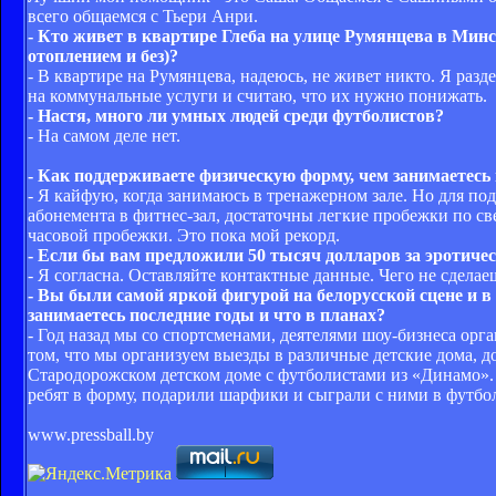
всего общаемся с Тьери Анри.
- Кто живет в квартире Глеба на улице Румянцева в Минс
отоплением и без)?
- В квартире на Румянцева, надеюсь, не живет никто. Я раз
на коммунальные услуги и считаю, что их нужно понижать.
- Настя, много ли умных людей среди футболистов?
- На самом деле нет.
- Как поддерживаете физическую форму, чем занимаетесь и
- Я кайфую, когда занимаюсь в тренажерном зале. Но для п
абонемента в фитнес-зал, достаточны легкие пробежки по све
часовой пробежки. Это пока мой рекорд.
- Если бы вам предложили 50 тысяч долларов за эротич
- Я согласна. Оставляйте контактные данные. Чего не сделае
- Вы были самой яркой фигурой на белорусской сцене и в 
занимаетесь последние годы и что в планах?
- Год назад мы со спортсменами, деятелями шоу-бизнеса ор
том, что мы организуем выезды в различные детские дома, д
Стародорожском детском доме с футболистами из «Динамо». 
ребят в форму, подарили шарфики и сыграли с ними в футб
www.pressball.by