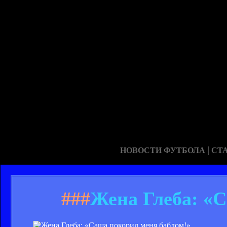
|
НОВОСТИ ФУТБОЛА
СТ
###
Жена Глеба: «С