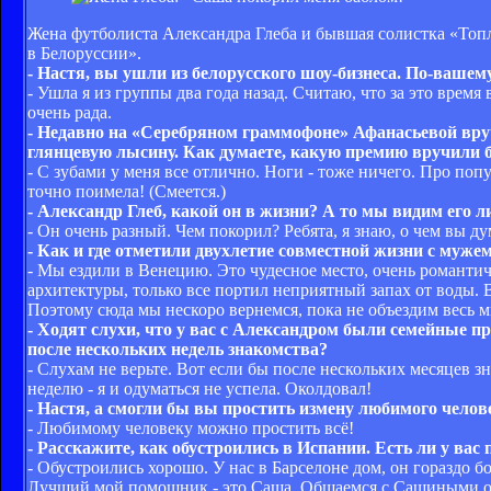
Жена футболиста Александра Глеба и бывшая солистка «Топл
в Белоруссии».
- Настя, вы ушли из белорусского шоу-бизнеса. По-вашему
- Ушла я из группы два года назад. Считаю, что за это врем
очень рада.
- Недавно на «Серебряном граммофоне» Афанасьевой вруч
глянцевую лысину. Как думаете, какую премию вручили 
- С зубами у меня все отлично. Ноги - тоже ничего. Про попу
точно поимела! (Смеется.)
- Александр Глеб, какой он в жизни? А то мы видим его 
- Он очень разный. Чем покорил? Ребята, я знаю, о чем вы д
- Как и где отметили двухлетие совместной жизни с муже
- Мы ездили в Венецию. Это чудесное место, очень романти
архитектуры, только все портил неприятный запах от воды. 
Поэтому сюда мы нескоро вернемся, пока не объездим весь ми
- Ходят слухи, что у вас с Александром были семейные
после нескольких недель знакомства?
- Слухам не верьте. Вот если бы после нескольких месяцев зн
неделю - я и одуматься не успела. Околдовал!
- Настя, а смогли бы вы простить измену любимого челов
- Любимому человеку можно простить всё!
- Расскажите, как обустроились в Испании. Есть ли у ва
- Обустроились хорошо. У нас в Барселоне дом, он гораздо
Лучший мой помощник - это Саша. Общаемся с Сашиными о