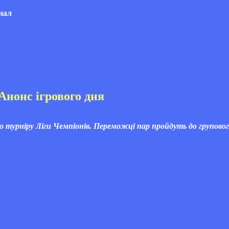
Анонс ігрового дня
о турніру Ліги Чемпіонів. Переможці пар пройдуть до групово