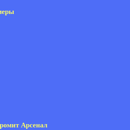
имеры
громит Арсенал