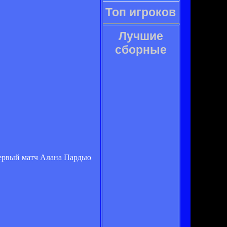
Топ игроков
Лучшие
сборные
первый матч Алана Пардью