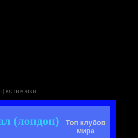
|
Ы
КОТИРОВКИ
ал (лондон)
Топ клубов
мира