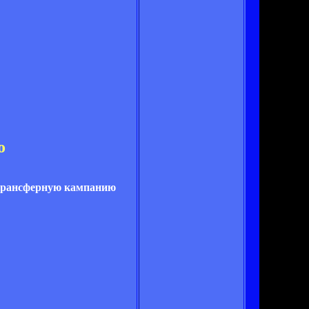
о
 трансферную кампанию